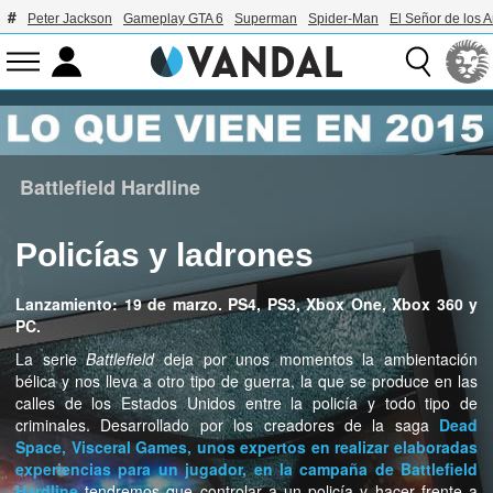
Peter Jackson
Gameplay GTA 6
Superman
Spider-Man
El Señor de los A
Battlefield Hardline
Policías y ladrones
Lanzamiento: 19 de marzo. PS4, PS3, Xbox One, Xbox 360 y
PC.
La serie
Battlefield
deja por unos momentos la ambientación
bélica y nos lleva a otro tipo de guerra, la que se produce en las
calles de los Estados Unidos entre la policía y todo tipo de
criminales. Desarrollado por los creadores de la saga
Dead
Space
, Visceral Games, unos expertos en realizar elaboradas
experiencias para un jugador, en la campaña de
Battlefield
Hardline
tendremos que controlar a un policía y hacer frente a