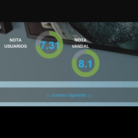
7.31
NOTA
NOTA
USUARIOS
VANDAL
8.1
<< anterior
siguiente >>