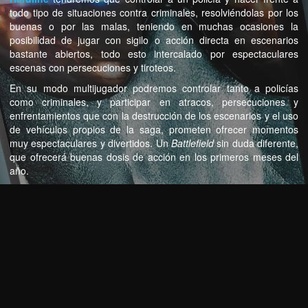
todo tipo de situaciones contra criminales, resolviéndolas por los
buenas o por las malas, teniendo en muchas ocasiones la
posibilidad de jugar con sigilo o acción directa en escenarios
bastante abiertos, todo esto intercalado por espectaculares
escenas con persecuciones y tiroteos.
En su modo multijugador podremos controlar tanto a policías
como criminales, y participar en atracos, persecuciones y
enfrentamientos que con la destrucción de los escenarios y el uso
de vehículos propios de la saga, prometen ofrecer momentos
muy espectaculares y divertidos. Un
Battlefield
sin duda diferente,
que ofrecerá buenas dosis de acción en los primeros meses del
año.