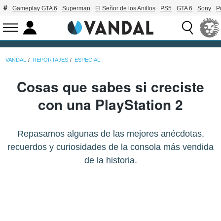
Gameplay GTA 6
Superman
El Señor de los Anillos
PS5
GTA 6
Sony
P
VANDAL
REPORTAJES
ESPECIAL
Cosas que sabes si creciste
con una PlayStation 2
Repasamos algunas de las mejores anécdotas,
recuerdos y curiosidades de la consola más vendida
de la historia.