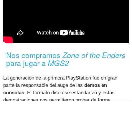
Nos compramos
Zone of the Enders
para jugar a
MGS2
La generación de la primera PlayStation fue en gran
parte la responsable del auge de las
demos en
consolas
. El formato disco se estandarizó y estas
demostraciones nos permitieron probar de forma
anticipada grandes lanzamientos que estaban por venir.
Esta tendencia se perpetuó con la segunda consola de
la familia y lo hizo de una manera peculiar: con juegos
que incluían demos de futuros lanzamientos.