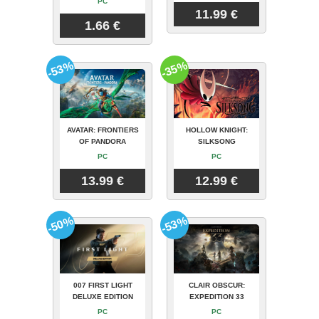
PC
11.99 €
1.66 €
-53%
-35%
AVATAR: FRONTIERS
HOLLOW KNIGHT:
OF PANDORA
SILKSONG
PC
PC
13.99 €
12.99 €
-50%
-53%
007 FIRST LIGHT
CLAIR OBSCUR:
DELUXE EDITION
EXPEDITION 33
PC
PC