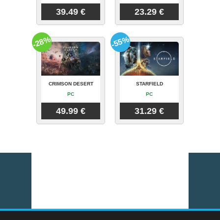
39.49 €
23.29 €
-28%
-55%
CRIMSON DESERT
STARFIELD
PC
PC
49.99 €
31.29 €