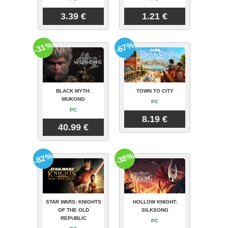
3.39 €
1.21 €
-31%
-67%
BLACK MYTH:
TOWN TO CITY
WUKONG
PC
PC
8.19 €
40.99 €
-82%
-38%
STAR WARS: KNIGHTS
HOLLOW KNIGHT:
OF THE OLD
SILKSONG
REPUBLIC
PC