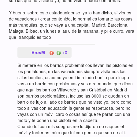
son las que he visitado yo, no he visto a nadie con armas.
Y bueno, sobre este estadounidense, ya lo han dicho, si vienes
de vacaciones / crear contenido, lo normal es tomarte las cosas
más tranquilas, que se vaya a una capital, Madird, Barcelona,
Malaga, Bilbao, un lunes a las 8 de la mañana, y pille curro, vera
que tranquilo es todo
BrosM
+0
Si meteré en los barrios problemáticos llevan las pistolas en
los pantalones, en las vacaciones siempre visitamos los
sitios bonitos, es como yo en Lima todo bonito pero luego
vas a un barrio con problemas y ves otro mundo, que dicen
que aquí los barrios Villaverde y san Cristóbal en Madrid
son barrios problemáticos, incluso las 3000 se quedan en
barrio de lujo al lado de barrios que he visto yo, pero como
todo si vas con educación la gente es respetuosa, pero no
vayas con un móvil caro o cosas así que te paran con una
moto y te ponen una pistola en la cabeza.
Cuando fui con mis suegros me lo dijeron no saques el
móvil y tonterías, mira que fui con gente que son de allí.