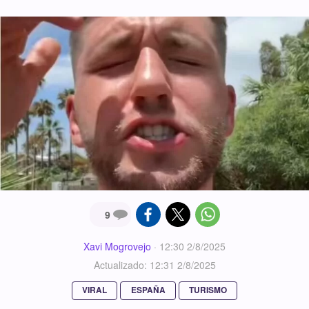
9
Xavi Mogrovejo
·
12:30 2/8/2025
Actualizado: 12:31 2/8/2025
VIRAL
ESPAÑA
TURISMO