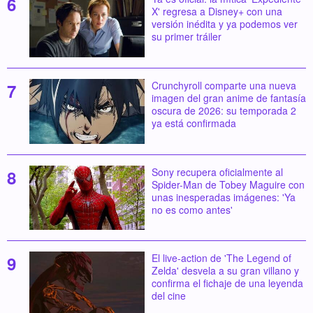
X' regresa a Disney+ con una
versión inédita y ya podemos ver
su primer tráiler
Crunchyroll comparte una nueva
imagen del gran anime de fantasía
oscura de 2026: su temporada 2
ya está confirmada
Sony recupera oficialmente al
Spider-Man de Tobey Maguire con
unas inesperadas imágenes: 'Ya
no es como antes'
El live-action de 'The Legend of
Zelda' desvela a su gran villano y
confirma el fichaje de una leyenda
del cine