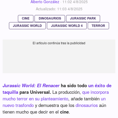
Alberto González
·
11:02 4/8/2025
Actualizado: 11:03 4/8/2025
CINE
DINOSAURIOS
JURASSIC PARK
JURASSIC WORLD
JURASSIC WORLD 4
TERROR
Jurassic World: El Renacer
ha sido todo
un éxito de
taquilla
para Universal.
La producción,
que incorpora
mucho terror en su planteamiento
, añade también
un
nuevo trasfondo
y demuestra que los
dinosaurios
aún
tienen mucho que decir en el
cine
.