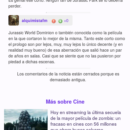
Es genial ese corto. Ningún fan de Jurassic Park se lo debería
perder.
alquimistafm
+0
Jurassic World Dominion o también conocida como la película
en la que cortaron lo mejor de la misma. Tanto este corto como
el prologo son por lejos, muy, muy lejos lo único decente (y en
realidad muy bueno) de esa aberración que salió hace un par
de años en salas. Casi que se siente que no las pusieron por
piedad a dichas escenas.
Los comentarios de la noticia están cerrados porque es
demasiado antigua.
Más sobre Cine
Hoy en streaming la última secuela
de la mayor película de zombis: un
fracaso en cines con 56 millones
que ahora busca salvarse