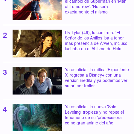
el cambio de Superman en 'Man
of Tomorrow': 'No será
exactamente el mismo'
Liv Tyler (49), lo confirma: 'El
Señor de los Anillos iba a tener
más presencia de Arwen, incluso
luchaba en el Abismo de Helm'
Ya es oficial: la mítica 'Expediente
X' regresa a Disney+ con una
versión inédita y ya podemos ver
su primer tráiler
Ya es oficial: la nueva 'Solo
Leveling' tropieza y no repite el
fenómeno de su 'predecesora'
como gran anime del año