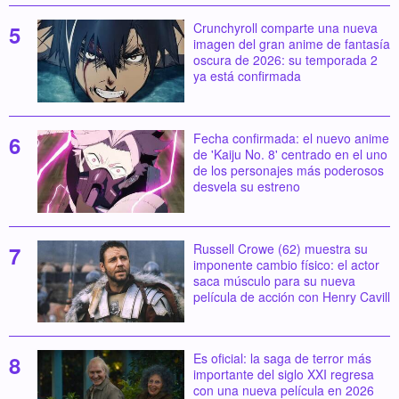
Crunchyroll comparte una nueva
imagen del gran anime de fantasía
oscura de 2026: su temporada 2
ya está confirmada
Fecha confirmada: el nuevo anime
de 'Kaiju No. 8' centrado en el uno
de los personajes más poderosos
desvela su estreno
Russell Crowe (62) muestra su
imponente cambio físico: el actor
saca músculo para su nueva
película de acción con Henry Cavill
Es oficial: la saga de terror más
importante del siglo XXI regresa
con una nueva película en 2026