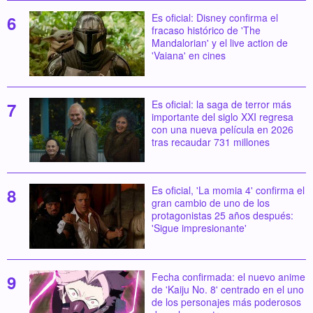
Es oficial: Disney confirma el
fracaso histórico de 'The
Mandalorian' y el live action de
'Vaiana' en cines
Es oficial: la saga de terror más
importante del siglo XXI regresa
con una nueva película en 2026
tras recaudar 731 millones
Es oficial, 'La momia 4' confirma el
gran cambio de uno de los
protagonistas 25 años después:
'Sigue impresionante'
Fecha confirmada: el nuevo anime
de 'Kaiju No. 8' centrado en el uno
de los personajes más poderosos