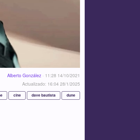
Alberto González
·
11:28 14/10/2021
Actualizado: 16:04 28/1/2025
ne
cine
dave bautista
dune