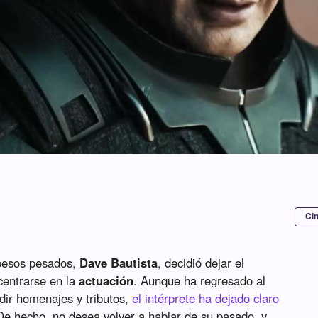
Ci
 pesos pesados,
Dave Bautista
, decidió dejar el
 centrarse en la
actuación
. Aunque ha regresado al
dir homenajes y tributos,
el intérprete ha dejado claro
De hecho, no desea volver a hablar de su pasado, y