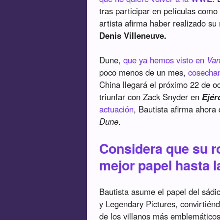
tras participar en películas com
artista afirma haber realizado su
Denis Villeneuve.
Dune,
que ya hemos visto en
Va
poco menos de un mes,
cosechan
China llegará el próximo 22 de oc
triunfar con Zack Snyder en
Ejér
actuación
, Bautista afirma ahora 
Dune
.
Considera que su 
mejor papel hasta l
Bautista asume el papel del sádi
y Legendary Pictures, convirtié
de los villanos más emblemático