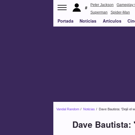
Peter Jackson
Gameplay 
Superman
Spider-Man
Portada
Noticias
Artículos
Cin
Vandal Random
Noticias
Dave Bautista: 'Dejé el 
Dave Bautista: 