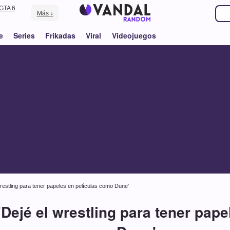
GTA 6
Más ↓
e
Series
Frikadas
Viral
Videojuegos
wrestling para tener papeles en películas como Dune'
'Dejé el wrestling para tener pape