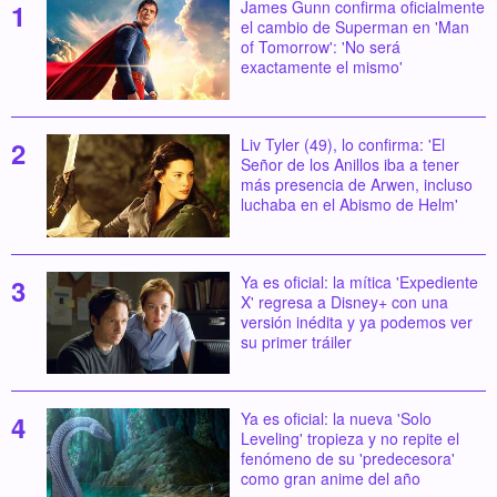
James Gunn confirma oficialmente
el cambio de Superman en 'Man
of Tomorrow': 'No será
exactamente el mismo'
Liv Tyler (49), lo confirma: 'El
Señor de los Anillos iba a tener
más presencia de Arwen, incluso
luchaba en el Abismo de Helm'
Ya es oficial: la mítica 'Expediente
X' regresa a Disney+ con una
versión inédita y ya podemos ver
su primer tráiler
Ya es oficial: la nueva 'Solo
Leveling' tropieza y no repite el
fenómeno de su 'predecesora'
como gran anime del año