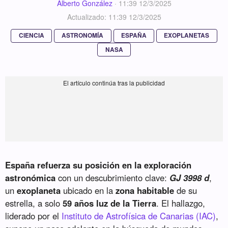
Alberto González
·
11:39 12/3/2025
Actualizado: 11:39 12/3/2025
CIENCIA
ASTRONOMÍA
ESPAÑA
EXOPLANETAS
NASA
España refuerza su posición en la exploración
astronómica
con un descubrimiento clave:
GJ 3998 d
,
un
exoplaneta
ubicado en la
zona habitable
de su
estrella, a solo
59 años luz de la Tierra
. El hallazgo,
liderado por el
Instituto de Astrofísica de Canarias (IAC)
,