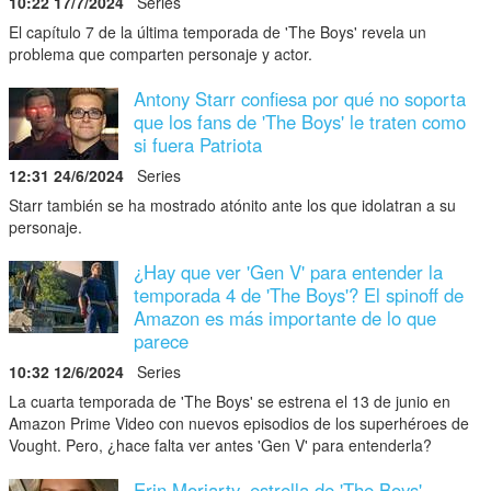
10:22 17/7/2024
Series
El capítulo 7 de la última temporada de 'The Boys' revela un
problema que comparten personaje y actor.
Antony Starr confiesa por qué no soporta
que los fans de 'The Boys' le traten como
si fuera Patriota
12:31 24/6/2024
Series
Starr también se ha mostrado atónito ante los que idolatran a su
personaje.
¿Hay que ver 'Gen V' para entender la
temporada 4 de 'The Boys'? El spinoff de
Amazon es más importante de lo que
parece
10:32 12/6/2024
Series
La cuarta temporada de 'The Boys' se estrena el 13 de junio en
Amazon Prime Video con nuevos episodios de los superhéroes de
Vought. Pero, ¿hace falta ver antes 'Gen V' para entenderla?
Erin Moriarty, estrella de 'The Boys',