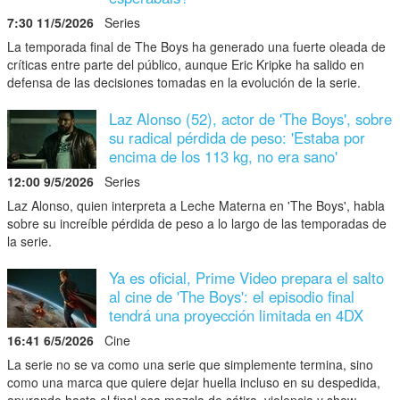
7:30 11/5/2026
Series
La temporada final de The Boys ha generado una fuerte oleada de
críticas entre parte del público, aunque Eric Kripke ha salido en
defensa de las decisiones tomadas en la evolución de la serie.
Laz Alonso (52), actor de 'The Boys', sobre
su radical pérdida de peso: 'Estaba por
encima de los 113 kg, no era sano'
12:00 9/5/2026
Series
Laz Alonso, quien interpreta a Leche Materna en 'The Boys', habla
sobre su increíble pérdida de peso a lo largo de las temporadas de
la serie.
Ya es oficial, Prime Video prepara el salto
al cine de 'The Boys': el episodio final
tendrá una proyección limitada en 4DX
16:41 6/5/2026
Cine
La serie no se va como una serie que simplemente termina, sino
como una marca que quiere dejar huella incluso en su despedida,
apurando hasta el final esa mezcla de sátira, violencia y show.