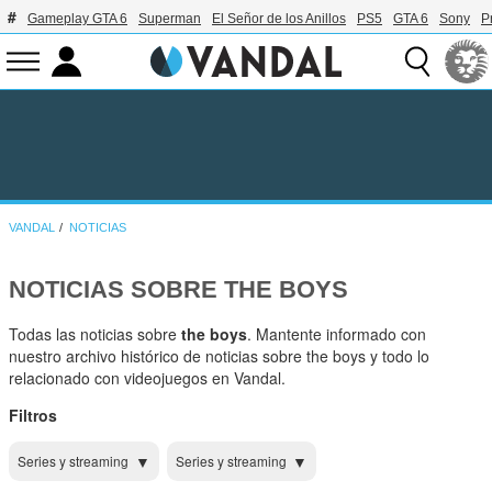
Gameplay GTA 6
Superman
El Señor de los Anillos
PS5
GTA 6
Sony
P
VANDAL
NOTICIAS
NOTICIAS SOBRE THE BOYS
Todas las noticias sobre
the boys
. Mantente informado con
nuestro archivo histórico de noticias sobre the boys y todo lo
relacionado con videojuegos en Vandal.
Filtros
Series y streaming
Series y streaming