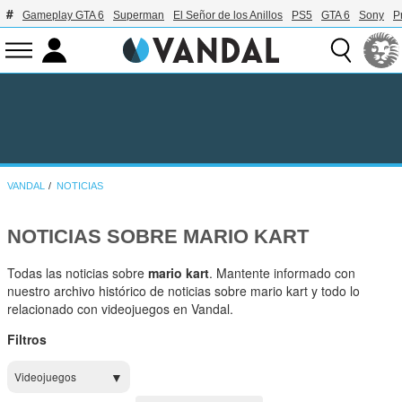
Gameplay GTA 6
Superman
El Señor de los Anillos
PS5
GTA 6
Sony
P
VANDAL
NOTICIAS
NOTICIAS SOBRE MARIO KART
Todas las noticias sobre
mario kart
. Mantente informado con
nuestro archivo histórico de noticias sobre mario kart y todo lo
relacionado con videojuegos en Vandal.
Filtros
Videojuegos