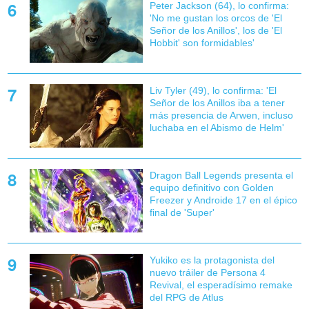
Peter Jackson (64), lo confirma:
'No me gustan los orcos de 'El
Señor de los Anillos', los de 'El
Hobbit' son formidables'
Liv Tyler (49), lo confirma: 'El
Señor de los Anillos iba a tener
más presencia de Arwen, incluso
luchaba en el Abismo de Helm'
Dragon Ball Legends presenta el
equipo definitivo con Golden
Freezer y Androide 17 en el épico
final de 'Super'
Yukiko es la protagonista del
nuevo tráiler de Persona 4
Revival, el esperadísimo remake
del RPG de Atlus