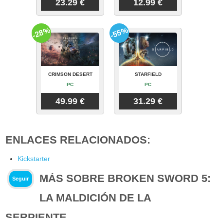
23.29 €
12.99 €
-28%
-55%
CRIMSON DESERT
STARFIELD
PC
PC
49.99 €
31.29 €
ENLACES RELACIONADOS:
Kickstarter
MÁS SOBRE BROKEN SWORD 5:
Seguir
LA MALDICIÓN DE LA
SERPIENTE