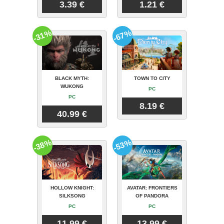
3.39 €
1.21 €
-31%
-67%
BLACK MYTH:
TOWN TO CITY
WUKONG
PC
PC
8.19 €
40.99 €
-38%
-53%
HOLLOW KNIGHT:
AVATAR: FRONTIERS
SILKSONG
OF PANDORA
PC
PC
11.99 €
13.99 €