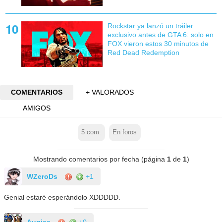
Rockstar ya lanzó un tráiler
exclusivo antes de GTA 6: solo en
FOX vieron estos 30 minutos de
Red Dead Redemption
COMENTARIOS
+ VALORADOS
AMIGOS
5
com.
En foros
Mostrando comentarios por fecha (página
1
de
1
)
WZeroDs
+1
Genial estaré esperándolo XDDDDD.
Augias
+0