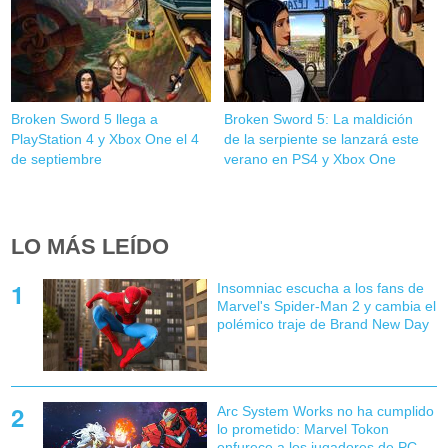
Broken Sword 5 llega a
Broken Sword 5: La maldición
PlayStation 4 y Xbox One el 4
de la serpiente se lanzará este
de septiembre
verano en PS4 y Xbox One
LO MÁS LEÍDO
Insomniac escucha a los fans de
Marvel's Spider-Man 2 y cambia el
polémico traje de Brand New Day
Arc System Works no ha cumplido
lo prometido: Marvel Tokon
enfurece a los jugadores de PC