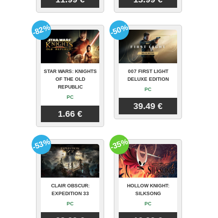
-82%
-50%
STAR WARS: KNIGHTS
007 FIRST LIGHT
OF THE OLD
DELUXE EDITION
REPUBLIC
PC
PC
39.49 €
1.66 €
-53%
-35%
CLAIR OBSCUR:
HOLLOW KNIGHT:
EXPEDITION 33
SILKSONG
PC
PC