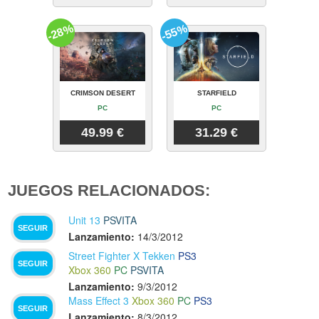
-28%
-55%
CRIMSON DESERT
STARFIELD
PC
PC
49.99 €
31.29 €
JUEGOS RELACIONADOS:
Unit 13
PSVITA
SEGUIR
Lanzamiento:
14/3/2012
Street Fighter X Tekken
PS3
SEGUIR
Xbox 360
PC
PSVITA
Lanzamiento:
9/3/2012
Mass Effect 3
Xbox 360
PC
PS3
SEGUIR
Lanzamiento:
8/3/2012