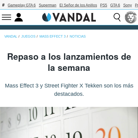
Gameplay GTA 6
Superman
El Señor de los Anillos
PS5
GTA 6
Sony
P
VANDAL
JUEGOS
MASS EFFECT 3
NOTICIAS
Repaso a los lanzamientos de
la semana
Mass Effect 3 y Street Fighter X Tekken son los más
destacados.