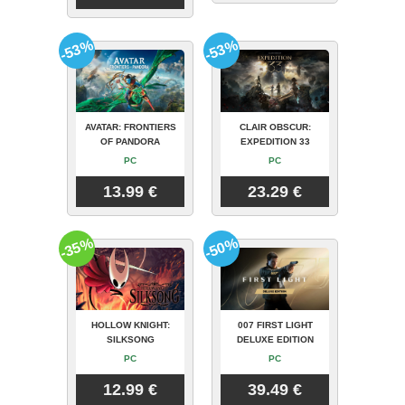
-53%
-53%
AVATAR: FRONTIERS
CLAIR OBSCUR:
OF PANDORA
EXPEDITION 33
PC
PC
13.99 €
23.29 €
-35%
-50%
HOLLOW KNIGHT:
007 FIRST LIGHT
SILKSONG
DELUXE EDITION
PC
PC
12.99 €
39.49 €