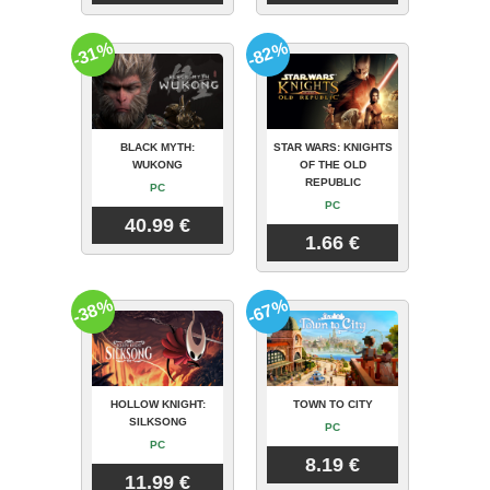
-31%
-82%
BLACK MYTH:
STAR WARS: KNIGHTS
WUKONG
OF THE OLD
REPUBLIC
PC
PC
40.99 €
1.66 €
-38%
-67%
HOLLOW KNIGHT:
TOWN TO CITY
SILKSONG
PC
PC
8.19 €
11.99 €