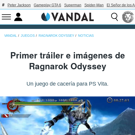
Peter Jackson
Gameplay GTA 6
Superman
Spider-Man
El Señor de los A
VANDAL
JUEGOS
RAGNAROK ODYSSEY
NOTICIAS
Primer tráiler e imágenes de
Ragnarok Odyssey
Un juego de cacería para PS Vita.