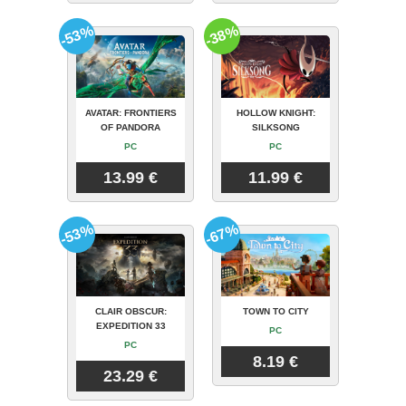
-53%
-38%
AVATAR: FRONTIERS
HOLLOW KNIGHT:
OF PANDORA
SILKSONG
PC
PC
13.99 €
11.99 €
-53%
-67%
CLAIR OBSCUR:
TOWN TO CITY
EXPEDITION 33
PC
PC
8.19 €
23.29 €