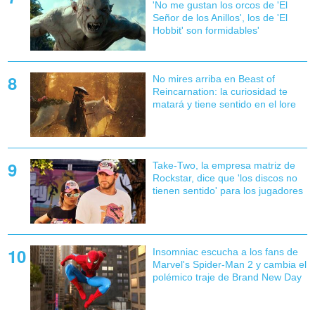
'No me gustan los orcos de 'El
Señor de los Anillos', los de 'El
Hobbit' son formidables'
No mires arriba en Beast of
Reincarnation: la curiosidad te
matará y tiene sentido en el lore
Take-Two, la empresa matriz de
Rockstar, dice que 'los discos no
tienen sentido' para los jugadores
Insomniac escucha a los fans de
Marvel's Spider-Man 2 y cambia el
polémico traje de Brand New Day