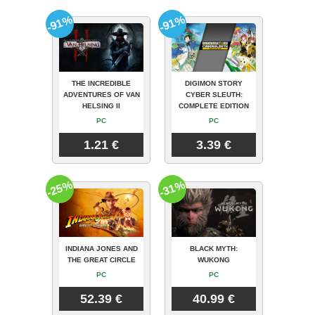
-91%
-91%
THE INCREDIBLE
DIGIMON STORY
ADVENTURES OF VAN
CYBER SLEUTH:
HELSING II
COMPLETE EDITION
PC
PC
1.21 €
3.39 €
-25%
-31%
INDIANA JONES AND
BLACK MYTH:
THE GREAT CIRCLE
WUKONG
PC
PC
52.39 €
40.99 €