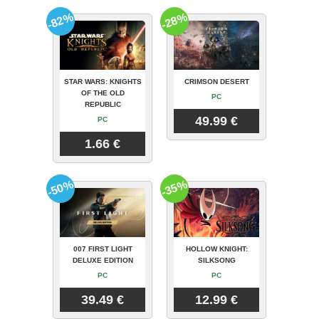
-82%
-28%
STAR WARS: KNIGHTS
CRIMSON DESERT
OF THE OLD
PC
REPUBLIC
49.99 €
PC
1.66 €
-50%
-35%
007 FIRST LIGHT
HOLLOW KNIGHT:
DELUXE EDITION
SILKSONG
PC
PC
39.49 €
12.99 €