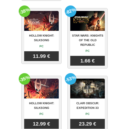
-38%
-82%
HOLLOW KNIGHT:
STAR WARS: KNIGHTS
SILKSONG
OF THE OLD
REPUBLIC
PC
PC
11.99 €
1.66 €
-35%
-53%
HOLLOW KNIGHT:
CLAIR OBSCUR:
SILKSONG
EXPEDITION 33
PC
PC
12.99 €
23.29 €