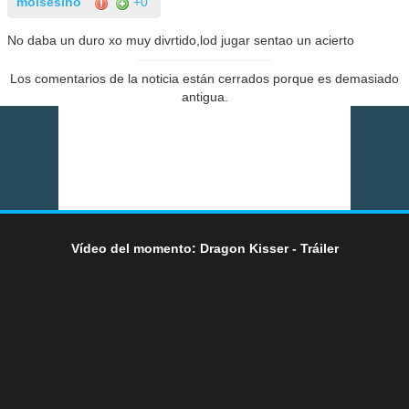
moisesiho
+0
No daba un duro xo muy divrtido,lod jugar sentao un acierto
Los comentarios de la noticia están cerrados porque es demasiado
antigua.
Vídeo del momento: Dragon Kisser - Tráiler