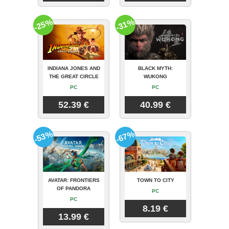
-25%
-31%
INDIANA JONES AND
BLACK MYTH:
THE GREAT CIRCLE
WUKONG
PC
PC
52.39 €
40.99 €
-53%
-67%
AVATAR: FRONTIERS
TOWN TO CITY
OF PANDORA
PC
PC
8.19 €
13.99 €