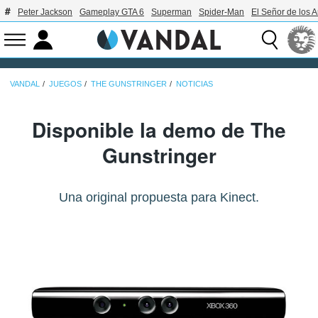
Peter Jackson
Gameplay GTA 6
Superman
Spider-Man
El Señor de los A
VANDAL
JUEGOS
THE GUNSTRINGER
NOTICIAS
Disponible la demo de The
Gunstringer
Una original propuesta para Kinect.