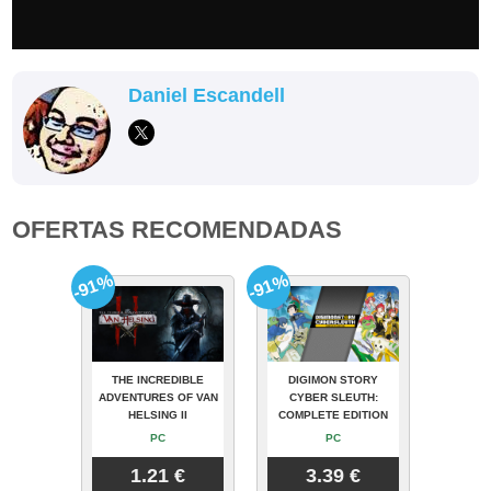
Daniel Escandell
OFERTAS RECOMENDADAS
-91%
-91%
THE INCREDIBLE
DIGIMON STORY
ADVENTURES OF VAN
CYBER SLEUTH:
HELSING II
COMPLETE EDITION
PC
PC
1.21 €
3.39 €