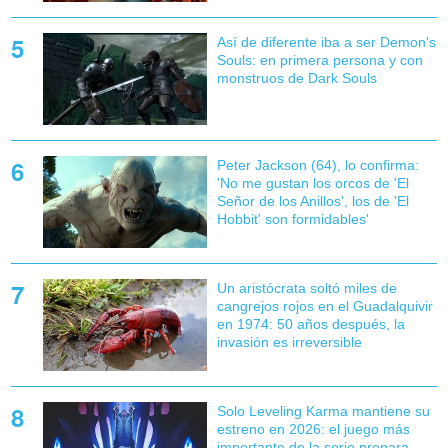
Así de diferente iba a ser Demon's
Souls: en primera persona y con
monstruos de Dark Souls
Peter Jackson (64), lo confirma:
'No me gustan los orcos de 'El
Señor de los Anillos', los de 'El
Hobbit' son formidables'
Un aristócrata soltó miles de
cangrejos rojos en el Guadalquivir
en 1974: 50 años después, la
invasión es irreversible
Solo Leveling Karma mantiene su
estreno en 2026: el juego más
importante de la serie prepara