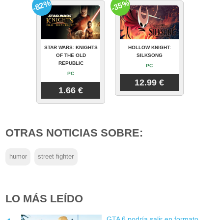
-82%
-35%
STAR WARS: KNIGHTS
HOLLOW KNIGHT:
OF THE OLD
SILKSONG
REPUBLIC
PC
PC
12.99 €
1.66 €
OTRAS NOTICIAS SOBRE:
humor
street fighter
LO MÁS LEÍDO
GTA 6 podría salir en formato