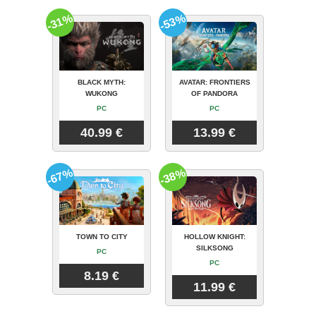
-31%
-53%
BLACK MYTH:
AVATAR: FRONTIERS
WUKONG
OF PANDORA
PC
PC
40.99 €
13.99 €
-67%
-38%
TOWN TO CITY
HOLLOW KNIGHT:
SILKSONG
PC
PC
8.19 €
11.99 €