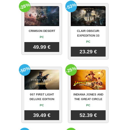
-28%
-53%
CRIMSON DESERT
CLAIR OBSCUR:
EXPEDITION 33
PC
PC
49.99 €
23.29 €
-50%
-25%
007 FIRST LIGHT
INDIANA JONES AND
DELUXE EDITION
THE GREAT CIRCLE
PC
PC
39.49 €
52.39 €