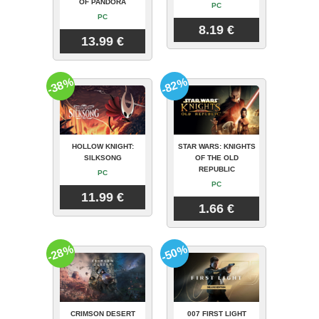
OF PANDORA
PC
PC
8.19 €
13.99 €
-38%
-82%
HOLLOW KNIGHT:
STAR WARS: KNIGHTS
SILKSONG
OF THE OLD
REPUBLIC
PC
PC
11.99 €
1.66 €
-28%
-50%
CRIMSON DESERT
007 FIRST LIGHT