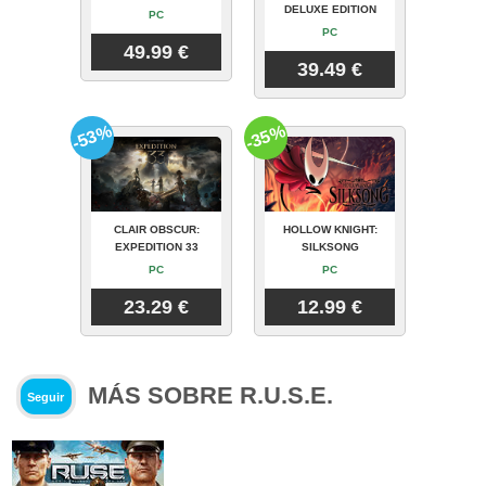
DELUXE EDITION
PC
PC
49.99 €
39.49 €
-53%
-35%
CLAIR OBSCUR:
HOLLOW KNIGHT:
EXPEDITION 33
SILKSONG
PC
PC
23.29 €
12.99 €
MÁS SOBRE R.U.S.E.
Seguir