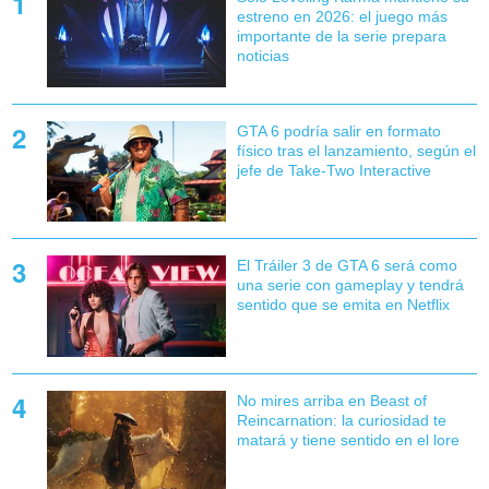
estreno en 2026: el juego más
importante de la serie prepara
noticias
GTA 6 podría salir en formato
físico tras el lanzamiento, según el
jefe de Take-Two Interactive
El Tráiler 3 de GTA 6 será como
una serie con gameplay y tendrá
sentido que se emita en Netflix
No mires arriba en Beast of
Reincarnation: la curiosidad te
matará y tiene sentido en el lore