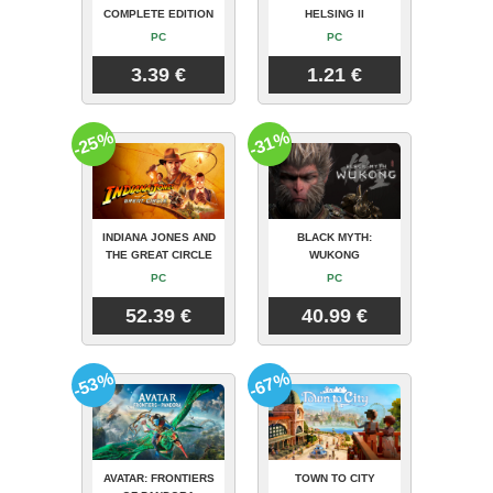
COMPLETE EDITION
HELSING II
PC
PC
3.39 €
1.21 €
-25%
-31%
INDIANA JONES AND
BLACK MYTH:
THE GREAT CIRCLE
WUKONG
PC
PC
52.39 €
40.99 €
-53%
-67%
AVATAR: FRONTIERS
TOWN TO CITY