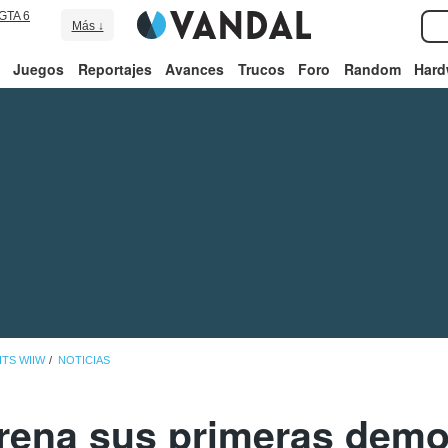
GTA 6
Más ↓
Juegos
Reportajes
Avances
Trucos
Foro
Random
Hard
ITS WIIW
NOTICIAS
rena sus primeras dem