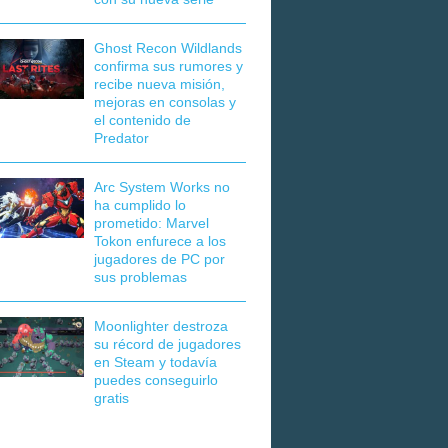
Ghost Recon Wildlands
confirma sus rumores y
recibe nueva misión,
mejoras en consolas y
el contenido de
Predator
Arc System Works no
ha cumplido lo
prometido: Marvel
Tokon enfurece a los
jugadores de PC por
sus problemas
Moonlighter destroza
su récord de jugadores
en Steam y todavía
puedes conseguirlo
gratis