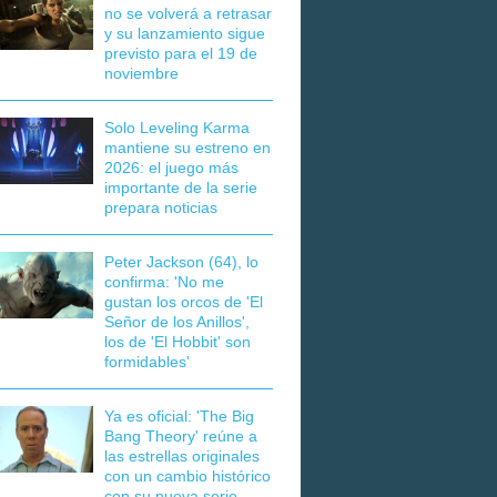
no se volverá a retrasar
y su lanzamiento sigue
previsto para el 19 de
noviembre
Solo Leveling Karma
mantiene su estreno en
2026: el juego más
importante de la serie
prepara noticias
Peter Jackson (64), lo
confirma: 'No me
gustan los orcos de 'El
Señor de los Anillos',
los de 'El Hobbit' son
formidables'
Ya es oficial: 'The Big
Bang Theory' reúne a
las estrellas originales
con un cambio histórico
con su nueva serie