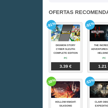
OFERTAS RECOMEND
-91%
-91%
DIGIMON STORY
THE INCRE
CYBER SLEUTH:
ADVENTURES
COMPLETE EDITION
HELSING
PC
PC
3.39 €
1.21
-38%
-53%
HOLLOW KNIGHT:
CLAIR OBS
SILKSONG
EXPEDITIO