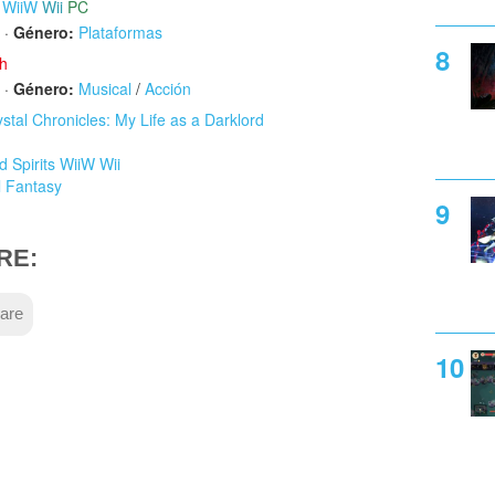
s WiiW
Wii
PC
·
Género:
Plataformas
ch
·
Género:
Musical
/
Acción
ystal Chronicles: My Life as a Darklord
d Spirits WiiW Wii
l Fantasy
RE:
are