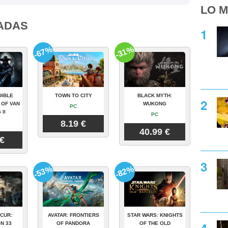
LO M
ADAS
-67%
-31%
DIBLE
TOWN TO CITY
BLACK MYTH:
 OF VAN
WUKONG
PC
 II
PC
8.19 €
40.99 €
 €
-53%
-82%
CUR:
AVATAR: FRONTIERS
STAR WARS: KNIGHTS
N 33
OF PANDORA
OF THE OLD