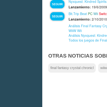
Nyxquest: Kindred Spirit
SEGUIR
Lanzamiento:
19/6/2009
Bit.Trip Beat
PC
Wii
Swit
SEGUIR
Lanzamiento:
2/10/2010
Análisis Final Fantasy Cr
WiiW Wii
Análisis Nyxquest: Kindre
Todos los juegos de Fina
OTRAS NOTICIAS SOB
final fantasy crystal chronicl
wiiw