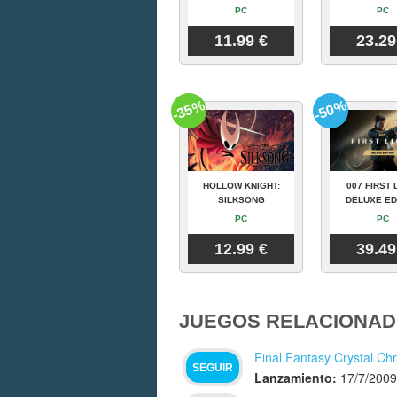
PC
PC
11.99 €
23.29
-35%
-50%
HOLLOW KNIGHT:
007 FIRST 
SILKSONG
DELUXE ED
PC
PC
12.99 €
39.49
JUEGOS RELACIONAD
Final Fantasy Crystal Ch
SEGUIR
Lanzamiento:
17/7/2009