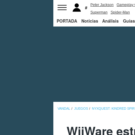
Peter Jackson
Gameplay 
Superman
Spider-Man
PORTADA
Noticias
Análisis
Guías
VANDAL
JUEGOS
NYXQUEST: KINDRED SPIR
WiiWare est