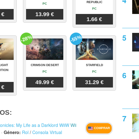
REPUBLIC
PC
PC
 €
13.99 €
1.66 €
-28%
-55%
LIGHT
CRIMSON DESERT
STARFIELD
ITION
PC
PC
49.99 €
31.29 €
 €
OS:
ronicles: My Life as a Darklord WiiW
Wii
COMPRAR
·
Género:
Rol
/
Consola Virtual