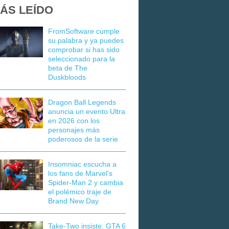
ÁS LEÍDO
FromSoftware cumple
su palabra y ya puedes
comprobar si has sido
seleccionado para la
beta de The
Duskbloods
Dragon Ball Legends
anuncia un evento Ultra
en 2026 con los
personajes más
poderosos de la serie
Insomniac escucha a
los fans de Marvel's
Spider-Man 2 y cambia
el polémico traje de
Brand New Day
Take-Two insiste: GTA 6