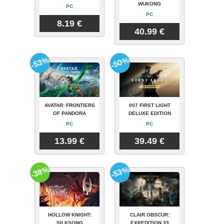
WUKONG
PC
PC
8.19 €
40.99 €
-53%
-50%
AVATAR: FRONTIERS
007 FIRST LIGHT
OF PANDORA
DELUXE EDITION
PC
PC
13.99 €
39.49 €
-38%
-53%
HOLLOW KNIGHT:
CLAIR OBSCUR:
SILKSONG
EXPEDITION 33