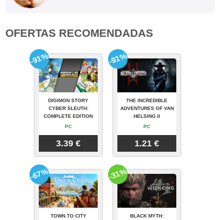
OFERTAS RECOMENDADAS
-91%
-91%
DIGIMON STORY
THE INCREDIBLE
CYBER SLEUTH:
ADVENTURES OF VAN
COMPLETE EDITION
HELSING II
PC
PC
3.39 €
1.21 €
-67%
-31%
TOWN TO CITY
BLACK MYTH: