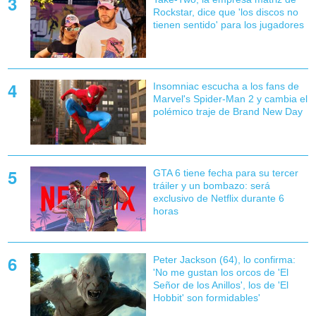
Rockstar, dice que 'los discos no
tienen sentido' para los jugadores
Insomniac escucha a los fans de
Marvel's Spider-Man 2 y cambia el
polémico traje de Brand New Day
GTA 6 tiene fecha para su tercer
tráiler y un bombazo: será
exclusivo de Netflix durante 6
horas
Peter Jackson (64), lo confirma:
'No me gustan los orcos de 'El
Señor de los Anillos', los de 'El
Hobbit' son formidables'