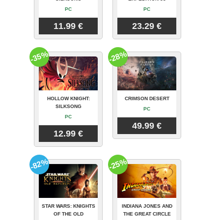
PC
PC
11.99 €
23.29 €
-35%
-28%
HOLLOW KNIGHT:
CRIMSON DESERT
SILKSONG
PC
PC
49.99 €
12.99 €
-82%
-25%
STAR WARS: KNIGHTS
INDIANA JONES AND
OF THE OLD
THE GREAT CIRCLE