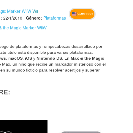
gic Marker WiiW
Wii
COMPRAR
:
22/1/2010
·
Género:
Plataformas
 & the Magic Marker WiiW
uego de plataformas y rompecabezas desarrollado por
te título está disponible para varias plataformas,
ows
,
macOS
,
iOS
y
Nintendo DS
. En
Max & the Magic
de Max, un niño que recibe un marcador misterioso con el
en su mundo ficticio para resolver acertijos y superar
RE: