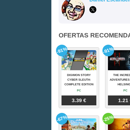
OFERTAS RECOMEND
-91%
-91%
DIGIMON STORY
THE INCRE
CYBER SLEUTH:
ADVENTURES
COMPLETE EDITION
HELSING
PC
PC
3.39 €
1.21
-67%
-25%