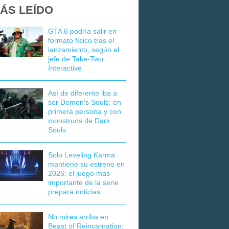
ÁS LEÍDO
GTA 6 podría salir en
formato físico tras el
lanzamiento, según el
jefe de Take-Two
Interactive
Así de diferente iba a
ser Demon's Souls: en
primera persona y con
monstruos de Dark
Souls
Solo Leveling Karma
mantiene su estreno en
2026: el juego más
importante de la serie
prepara noticias
No mires arriba en
Beast of Reincarnation: