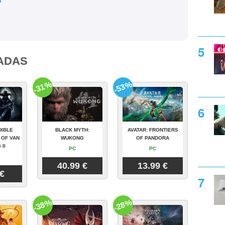
ADAS
-31%
-53%
DIBLE
BLACK MYTH:
AVATAR: FRONTIERS
 OF VAN
WUKONG
OF PANDORA
 II
PC
PC
40.99 €
13.99 €
 €
-38%
-28%