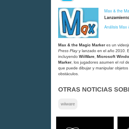
Max & the Ma
Lanzamiento
Análisis Max
Max & the Magic Marker
es un videoj
Press Play
y lanzado en el año 2010. Es
incluyendo
WiiWare
,
Microsoft Wind
Marker
, los jugadores asumen el rol 
que puede dibujar y manipular objetos 
obstáculos.
OTRAS NOTICIAS SOB
wiiware