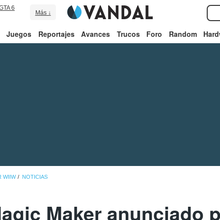
GTA 6
Más ↓
Juegos
Reportajes
Avances
Trucos
Foro
Random
Hard
 WIIW
NOTICIAS
agic Maker anunciado 