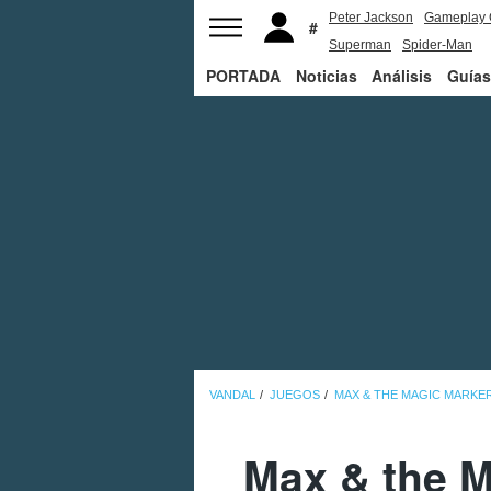
Peter Jackson
Gameplay 
Superman
Spider-Man
PORTADA
Noticias
Análisis
Guías
VANDAL
JUEGOS
MAX & THE MAGIC MARKER
Max & the M