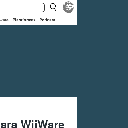
ware
Plataformas
Podcast
para WiiWare