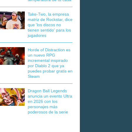
Take-Two, la empresa
matriz de Rockstar, dice
que 'los discos no
tienen sentido' para los
jugadores
Horde of Distraction es
un nuevo RPG
incremental inspirado
por Diablo 2 que ya
puedes probar gratis en
Steam
Dragon Ball Legends
anuncia un evento Ultra
en 2026 con los
personajes más
poderosos de la serie