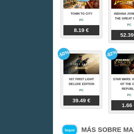
TOWN TO CITY
INDIANA JON
THE GREAT 
PC
PC
8.19 €
52.39
-50%
-82%
007 FIRST LIGHT
STAR WARS: 
DELUXE EDITION
OF THE 
REPUBL
PC
PC
39.49 €
1.66
MÁS SOBRE MA
Seguir