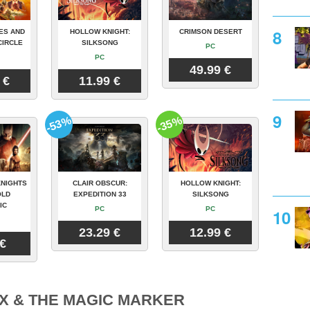
ES AND
HOLLOW KNIGHT:
CRIMSON DESERT
CIRCLE
SILKSONG
PC
PC
49.99 €
 €
11.99 €
-53%
-35%
KNIGHTS
CLAIR OBSCUR:
HOLLOW KNIGHT:
OLD
EXPEDITION 33
SILKSONG
IC
PC
PC
23.29 €
12.99 €
 €
X & THE MAGIC MARKER