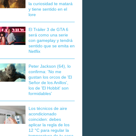
la curiosidad te matará
y tiene sentido en el
lore
El Tráiler 3 de GTA 6
será como una serie
con gameplay y tendrá
sentido que se emita en
Netflix
Peter Jackson (64), lo
confirma: 'No me
gustan los orcos de 'El
Señor de los Anillos',
los de 'El Hobbit' son
formidables'
Los técnicos de aire
acondicionado
coinciden: debes
aplicar la regla de los
12 °C para regular la
temperatura de tu casa