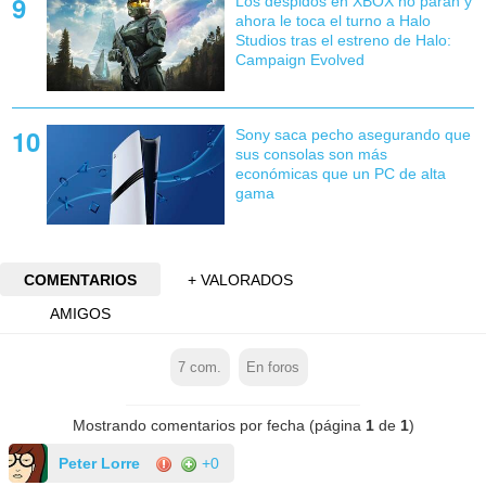
Los despidos en XBOX no paran y
ahora le toca el turno a Halo
Studios tras el estreno de Halo:
Campaign Evolved
Sony saca pecho asegurando que
sus consolas son más
económicas que un PC de alta
gama
COMENTARIOS
+ VALORADOS
AMIGOS
7
com.
En foros
Mostrando comentarios por fecha (página
1
de
1
)
Peter Lorre
+0