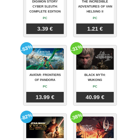
DIGIMON STORY
THE INCREDIBLE
CYBER SLEUTH:
ADVENTURES OF VAN
COMPLETE EDITION
HELSING II
PC
PC
3.39 €
1.21 €
-53%
-31%
AVATAR: FRONTIERS
BLACK MYTH:
OF PANDORA
WUKONG
PC
PC
13.99 €
40.99 €
-82%
-38%