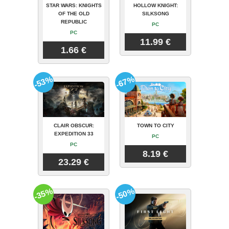
STAR WARS: KNIGHTS
HOLLOW KNIGHT:
OF THE OLD
SILKSONG
REPUBLIC
PC
PC
11.99 €
1.66 €
-53%
-67%
CLAIR OBSCUR:
TOWN TO CITY
EXPEDITION 33
PC
PC
8.19 €
23.29 €
-35%
-50%