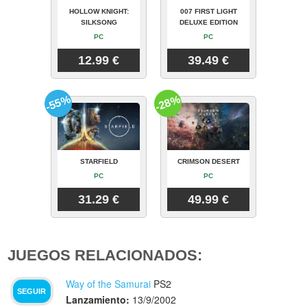
HOLLOW KNIGHT:
007 FIRST LIGHT
SILKSONG
DELUXE EDITION
PC
PC
12.99 €
39.49 €
-55%
-28%
STARFIELD
CRIMSON DESERT
PC
PC
31.29 €
49.99 €
JUEGOS RELACIONADOS:
Way of the Samurai
PS2
SEGUIR
Lanzamiento:
13/9/2002