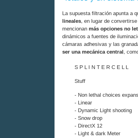
La supuesta filtración apunta a 
lineales
, en lugar de convertirs
mencionan
más opciones no let
dinámicos a fuentes de iluminaci
cámaras adhesivas y las granad
ser una mecánica central
, como
S P L I N T E R C E L L
Stuff
- Non lethal choices expan
- Linear
- Dynamic Light shooting
- Snow drop
- DirectX 12
- Light & dark Meter