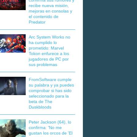
confirma sus rumores y
recibe nueva misión,
mejoras en consolas y
el contenido de
Predator
Arc System Works no
ha cumplido lo
prometido: Marvel
Tokon enfurece a los
jugadores de PC por
sus problemas
FromSoftware cumple
su palabra y ya puedes
comprobar si has sido
seleccionado para la
beta de The
Duskbloods
Peter Jackson (64), lo
confirma: 'No me
gustan los orcos de 'El