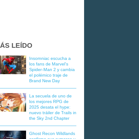
ÁS LEÍDO
Insomniac escucha a
los fans de Marvel's
Spider-Man 2 y cambia
el polémico traje de
Brand New Day
La secuela de uno de
los mejores RPG de
2025 desata el hype:
nuevo tráiler de Trails in
the Sky 2nd Chapter
Ghost Recon Wildlands