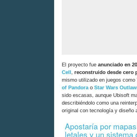
El proyecto fue
anunciado en 2
Cell
,
reconstruido desde cero 
mismo utilizado en juegos como
of Pandora
o
Star Wars Outlaw
sido escasas, aunque Ubisoft man
describiéndolo como una reinter
original con tecnología y diseño 
Apostaría por mapas
letales y un sistema