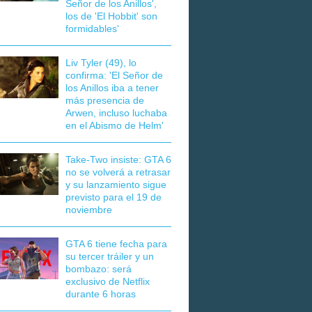
Señor de los Anillos',
los de 'El Hobbit' son
formidables'
Liv Tyler (49), lo
confirma: 'El Señor de
los Anillos iba a tener
más presencia de
Arwen, incluso luchaba
en el Abismo de Helm'
Take-Two insiste: GTA 6
no se volverá a retrasar
y su lanzamiento sigue
previsto para el 19 de
noviembre
GTA 6 tiene fecha para
su tercer tráiler y un
bombazo: será
exclusivo de Netflix
durante 6 horas