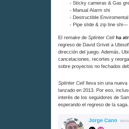
- Sticky cameras & Gas gr
- Manual Alarm shi
- Destructible Enviromental
- Pipe slide & zip line sh
El
remake
de
Splinter Cell
ha at
regreso de David Grivel a Ubiso
dirección del juego. Además, Ubi
cancelaciones, recortes y reorga
sobre proyectos no fechados deb
Splinter Cell
lleva sin una nueva 
lanzado en 2013. Por eso, incluso
interés de los seguidores de Sa
esperando el regreso de la saga.
Jorge Cano
RED