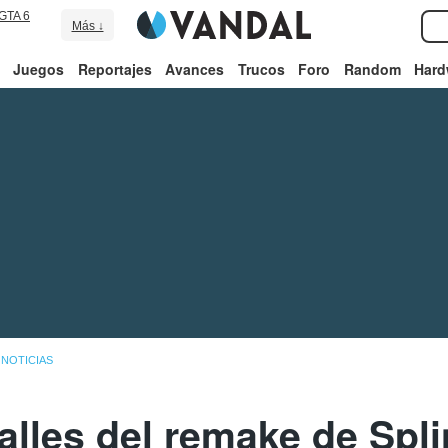
GTA 6
Más ↓
Juegos
Reportajes
Avances
Trucos
Foro
Random
Hard
NOTICIAS
talles del remake de Spli