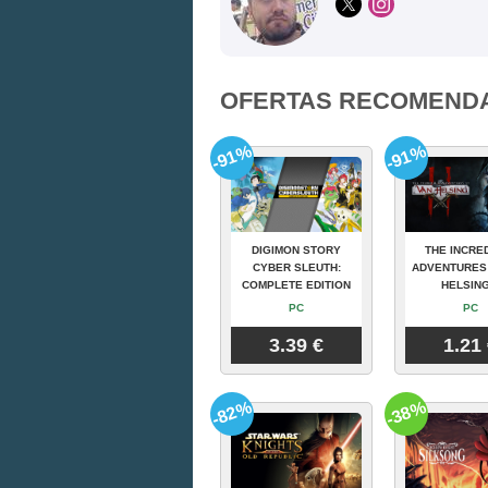
OFERTAS RECOMEND
-91%
-91%
DIGIMON STORY
THE INCRE
CYBER SLEUTH:
ADVENTURES
COMPLETE EDITION
HELSING
PC
PC
3.39 €
1.21
-82%
-38%