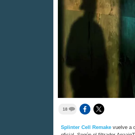
18
Splinter Cell Remake
vuelve a d
oficial. Según el filtrador Agaai