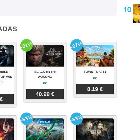
ADAS
-31%
-67%
DIBLE
BLACK MYTH:
TOWN TO CITY
 OF VAN
WUKONG
PC
 II
PC
8.19 €
40.99 €
 €
-53%
-53%