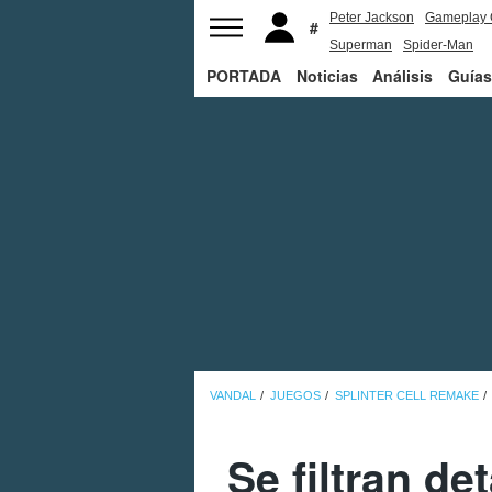
Peter Jackson
Gameplay 
Superman
Spider-Man
PORTADA
Noticias
Análisis
Guías
VANDAL
JUEGOS
SPLINTER CELL REMAKE
Se filtran de