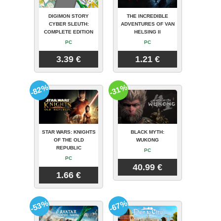
DIGIMON STORY
THE INCREDIBLE
CYBER SLEUTH:
ADVENTURES OF VAN
COMPLETE EDITION
HELSING II
PC
PC
3.39 €
1.21 €
-82%
-31%
STAR WARS: KNIGHTS
BLACK MYTH:
OF THE OLD
WUKONG
REPUBLIC
PC
PC
40.99 €
1.66 €
-53%
-67%