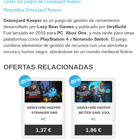
Todos los juegos de Graveyard Keeper
Requisitos Graveyard Keeper
Graveyard Keeper
es un juego de gestión de cementerios
desarrollado por
Lazy Bear Games
y publicado por
tinyBuild
.
Fue lanzado en 2018 para
PC
,
Xbox One
, y más tarde para otras
plataformas como
PlayStation 4
y
Nintendo Switch
. El juego
combina elementos de gestión de recursos con una atmósfera
oscura y humor negro, ubicándose en un mundo medieval ficticio.
OFERTAS RELACIONADAS
-85%
-80%
GRAVEYARD KEEPER
GRAVEYARD KEEPER
- STRANGER SINS
- BETTER SAVE SOUL
PC
PC
1.37 €
1.86 €