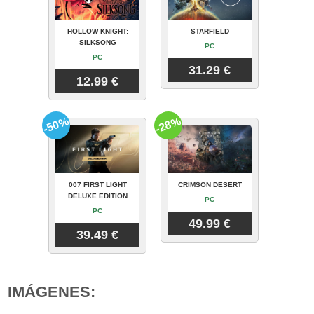
HOLLOW KNIGHT:
STARFIELD
SILKSONG
PC
PC
31.29 €
12.99 €
-50%
-28%
007 FIRST LIGHT
CRIMSON DESERT
DELUXE EDITION
PC
PC
49.99 €
39.49 €
IMÁGENES: