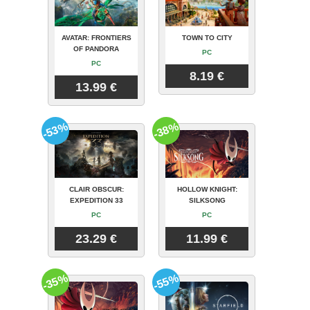
AVATAR: FRONTIERS
TOWN TO CITY
OF PANDORA
PC
PC
8.19 €
13.99 €
-53%
-38%
CLAIR OBSCUR:
HOLLOW KNIGHT:
EXPEDITION 33
SILKSONG
PC
PC
23.29 €
11.99 €
-35%
-55%