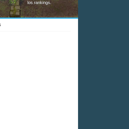
los rankings.
S