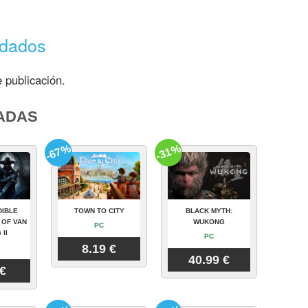
ndados
 publicación.
ADAS
-67%
-31%
DIBLE
TOWN TO CITY
BLACK MYTH:
 OF VAN
WUKONG
PC
 II
PC
8.19 €
40.99 €
 €