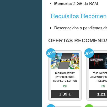
Memoria:
2 GB de RAM
Requisitos Recome
Desconocidos o pendientes de
OFERTAS RECOMEND
-91%
-91%
DIGIMON STORY
THE INCRE
CYBER SLEUTH:
ADVENTURES
COMPLETE EDITION
HELSING
PC
PC
3.39 €
1.21