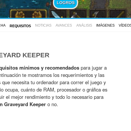
LOGROS
CHA
NOTICIAS
AVANCES
ANÁLISIS
IMÁGENES
VÍDEO
REQUISITOS
VEYARD KEEPER
quisitos mínimos y recomendados
para jugar a
ntinuación te mostramos los requerimientos y las
es que necesita tu ordenador para correr el juego y
io ocupa, cuánto de RAM, procesador o gráfica es
r el mejor rendimiento y todo lo necesario para
on Graveyard Keeper
o no.