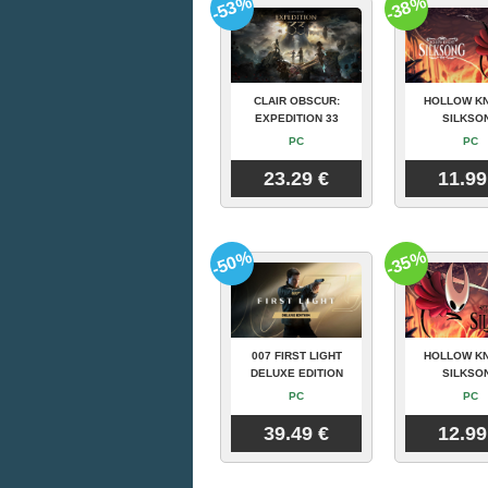
-53%
-38%
CLAIR OBSCUR:
HOLLOW KN
EXPEDITION 33
SILKSO
PC
PC
23.29 €
11.99
-50%
-35%
007 FIRST LIGHT
HOLLOW KN
DELUXE EDITION
SILKSO
PC
PC
39.49 €
12.99