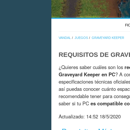
FI
VANDAL
JUEGOS
GRAVEYARD KEEPER
REQUISITOS DE GRA
¿Quieres saber cuáles son los
re
Graveyard Keeper en PC
? A co
especificaciones técnicas oficial
así puedas conocer cuánto espac
recomendable tener para consegui
saber si tu PC
es compatible c
Actualizado:
14:52 18/5/2020