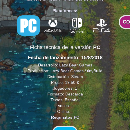
Plataformas:
CO
Ficha técnica de la versión
PC
Fecha de lanzamiento: 15/8/2018
Desarrollo:
Lazy Bear Games
Producción:
Lazy Bear Games
/
tinyBuild
Distribución: Steam
Precio: 19,50 €
Jugadores: 1
Formato: Descarga
Textos: Español
Voces: -
Online: -
Requisitos PC