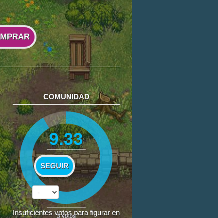
MPRAR
COMUNIDAD
9.33
SEGUIR
Insuficientes votos para figurar en
3
votos