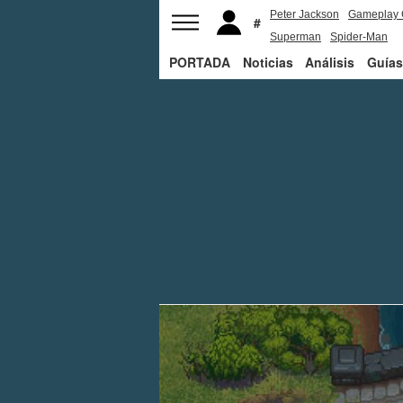
Peter Jackson
Gameplay 
Superman
Spider-Man
PORTADA
Noticias
Análisis
Guías