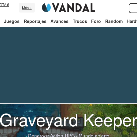
GTA 6
Más ↓
Juegos
Reportajes
Avances
Trucos
Foro
Random
Hard
Graveyard Keepe
Género/s:
Action-RPG
/
Mundo abierto