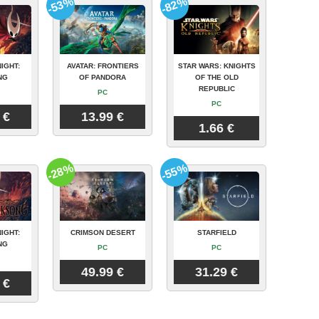
-53%
-82%
IGHT:
AVATAR: FRONTIERS
STAR WARS: KNIGHTS
NG
OF PANDORA
OF THE OLD
REPUBLIC
PC
PC
 €
13.99 €
1.66 €
-28%
-55%
IGHT:
CRIMSON DESERT
STARFIELD
NG
PC
PC
49.99 €
31.29 €
 €