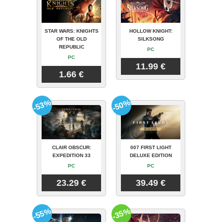
STAR WARS: KNIGHTS
HOLLOW KNIGHT:
OF THE OLD
SILKSONG
REPUBLIC
PC
PC
11.99 €
1.66 €
-53%
-50%
CLAIR OBSCUR:
007 FIRST LIGHT
EXPEDITION 33
DELUXE EDITION
PC
PC
23.29 €
39.49 €
-55%
-35%