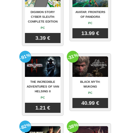
DIGIMON STORY
AVATAR: FRONTIERS
CYBER SLEUTH:
OF PANDORA
COMPLETE EDITION
PC
PC
13.99 €
3.39 €
-91%
-31%
THE INCREDIBLE
BLACK MYTH:
ADVENTURES OF VAN
WUKONG
HELSING II
PC
PC
40.99 €
1.21 €
-82%
-38%