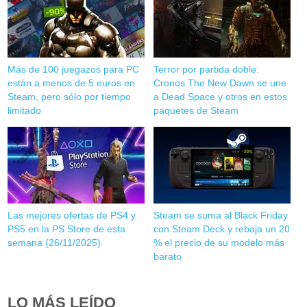
Más de 100 juegazos para PC
Terror por partida doble:
están a menos de 5 euros en
Cronos The New Dawn se une
Steam, pero sólo por tiempo
a Dead Space y otros en estos
limitado
paquetes de Steam
Las mejores ofertas de PS4 y
Steam se suma al Black Friday
PS5 en la PS Store de esta
con Steam Deck y rebaja un 20
semana (26/11/2025)
% el precio de su modelo más
barato
LO MÁS LEÍDO