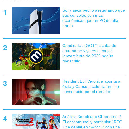
Sony saca pecho asegurando que
sus consolas son más
económicas que un PC de alta
gama
Candidato a GOTY: acaba de
estrenarse y ya es el mejor
lanzamiento de 2026 según
Metacritic
Resident Evil Veronica apunta a
éxito y Capcom celebra un hito
conseguido por el remake
Análisis Xenoblade Chronicles 2:
El descomunal y particular JRPG
luce genial en Switch 2 con una