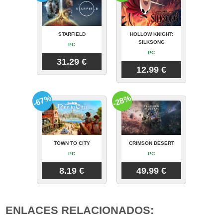
STARFIELD
HOLLOW KNIGHT:
SILKSONG
PC
PC
31.29 €
12.99 €
-67%
-28%
TOWN TO CITY
CRIMSON DESERT
PC
PC
8.19 €
49.99 €
ENLACES RELACIONADOS: