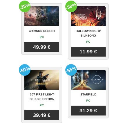
-28%
-38%
CRIMSON DESERT
HOLLOW KNIGHT:
SILKSONG
PC
PC
49.99 €
11.99 €
-50%
-55%
007 FIRST LIGHT
STARFIELD
DELUXE EDITION
PC
PC
31.29 €
39.49 €