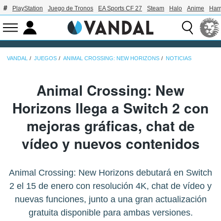
PlayStation
Juego de Tronos
EA Sports CF 27
Steam
Halo
Anime
Harr
VANDAL
JUEGOS
ANIMAL CROSSING: NEW HORIZONS
NOTICIAS
Animal Crossing: New
Horizons llega a Switch 2 con
mejoras gráficas, chat de
vídeo y nuevos contenidos
Animal Crossing: New Horizons debutará en Switch
2 el 15 de enero con resolución 4K, chat de vídeo y
nuevas funciones, junto a una gran actualización
gratuita disponible para ambas versiones.