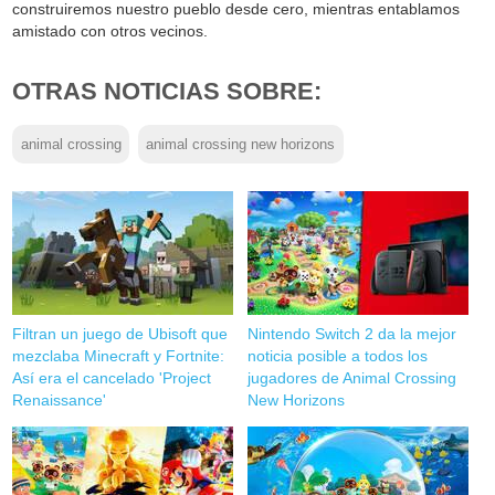
construiremos nuestro pueblo desde cero, mientras entablamos
amistado con otros vecinos.
OTRAS NOTICIAS SOBRE:
animal crossing
animal crossing new horizons
Filtran un juego de Ubisoft que
Nintendo Switch 2 da la mejor
mezclaba Minecraft y Fortnite:
noticia posible a todos los
Así era el cancelado 'Project
jugadores de Animal Crossing
Renaissance'
New Horizons