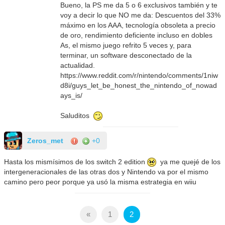
Bueno, la PS me da 5 o 6 exclusivos también y te
voy a decir lo que NO me da: Descuentos del 33%
máximo en los AAA, tecnología obsoleta a precio
de oro, rendimiento deficiente incluso en dobles
As, el mismo juego refrito 5 veces y, para
terminar, un software desconectado de la
actualidad.
https://www.reddit.com/r/nintendo/comments/1niw
d8i/guys_let_be_honest_the_nintendo_of_nowad
ays_is/
Saluditos
Zeros_met
+0
Hasta los mismísimos de los switch 2 edition
ya me quejé de los
intergeneracionales de las otras dos y Nintendo va por el mismo
camino pero peor porque ya usó la misma estrategia en wiiu
«
1
2