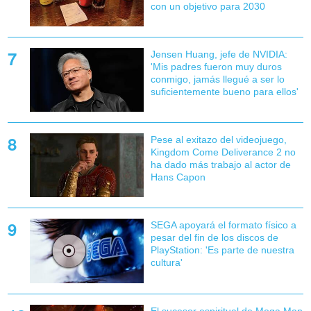
con un objetivo para 2030
Jensen Huang, jefe de NVIDIA:
'Mis padres fueron muy duros
conmigo, jamás llegué a ser lo
suficientemente bueno para ellos'
Pese al exitazo del videojuego,
Kingdom Come Deliverance 2 no
ha dado más trabajo al actor de
Hans Capon
SEGA apoyará el formato físico a
pesar del fin de los discos de
PlayStation: 'Es parte de nuestra
cultura'
El sucesor espiritual de Mega Man