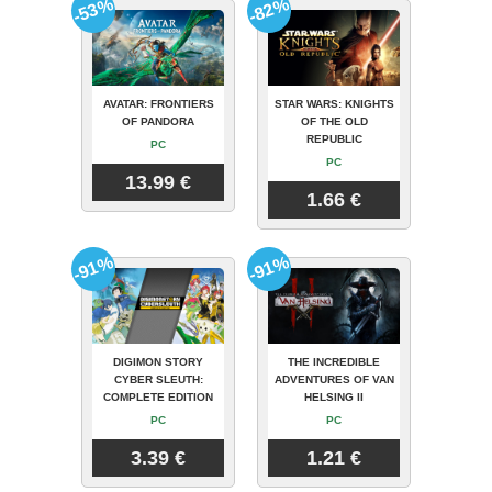
-53%
-82%
AVATAR: FRONTIERS
STAR WARS: KNIGHTS
OF PANDORA
OF THE OLD
REPUBLIC
PC
PC
13.99 €
1.66 €
-91%
-91%
DIGIMON STORY
THE INCREDIBLE
CYBER SLEUTH:
ADVENTURES OF VAN
COMPLETE EDITION
HELSING II
PC
PC
3.39 €
1.21 €