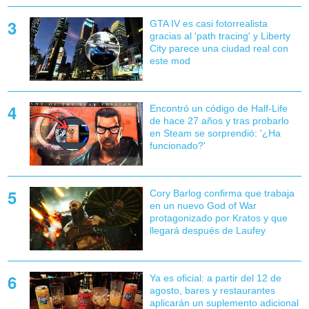
GTA IV es casi fotorrealista
gracias al 'path tracing' y Liberty
City parece una ciudad real con
este mod
Encontró un código de Half-Life
de hace 27 años y tras probarlo
en Steam se sorprendió: '¿Ha
funcionado?'
Cory Barlog confirma que trabaja
en un nuevo God of War
protagonizado por Kratos y que
llegará después de Laufey
Ya es oficial: a partir del 12 de
agosto, bares y restaurantes
aplicarán un suplemento adicional