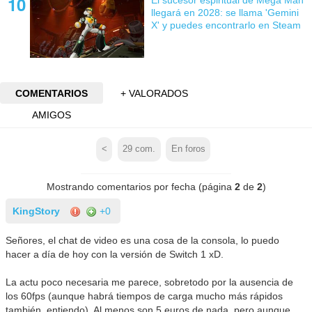
llegará en 2028: se llama 'Gemini
X' y puedes encontrarlo en Steam
COMENTARIOS
+ VALORADOS
AMIGOS
<
29
com.
En foros
Mostrando comentarios por fecha (página
2
de
2
)
KingStory
+0
Señores, el chat de video es una cosa de la consola, lo puedo
hacer a día de hoy con la versión de Switch 1 xD.
La actu poco necesaria me parece, sobretodo por la ausencia de
los 60fps (aunque habrá tiempos de carga mucho más rápidos
también, entiendo). Al menos son 5 euros de nada, pero aunque