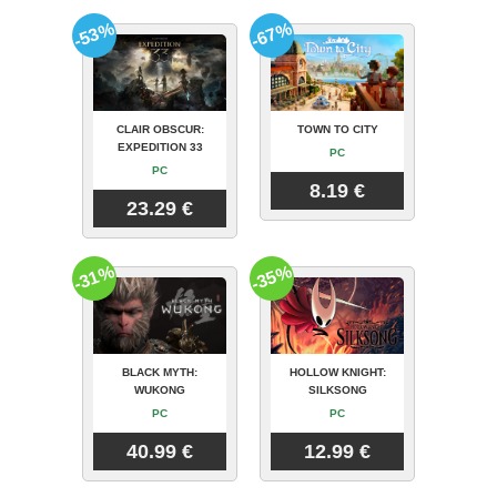
-53%
-67%
CLAIR OBSCUR:
TOWN TO CITY
EXPEDITION 33
PC
PC
8.19 €
23.29 €
-31%
-35%
BLACK MYTH:
HOLLOW KNIGHT:
WUKONG
SILKSONG
PC
PC
40.99 €
12.99 €