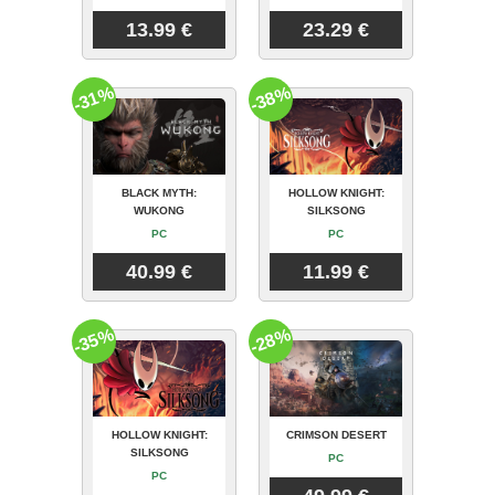
13.99 €
23.29 €
-31%
-38%
BLACK MYTH:
HOLLOW KNIGHT:
WUKONG
SILKSONG
PC
PC
40.99 €
11.99 €
-35%
-28%
HOLLOW KNIGHT:
CRIMSON DESERT
SILKSONG
PC
PC