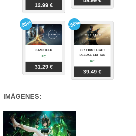
49.99 €
12.99 €
-55%
-50%
STARFIELD
007 FIRST LIGHT
DELUXE EDITION
PC
PC
31.29 €
39.49 €
IMÁGENES: