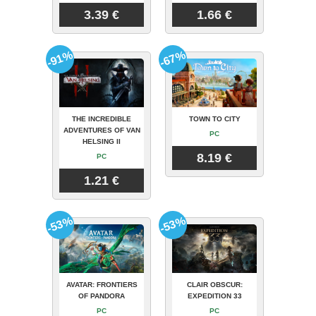
3.39 €
1.66 €
-91%
-67%
THE INCREDIBLE
TOWN TO CITY
ADVENTURES OF VAN
PC
HELSING II
8.19 €
PC
1.21 €
-53%
-53%
AVATAR: FRONTIERS
CLAIR OBSCUR:
OF PANDORA
EXPEDITION 33
PC
PC