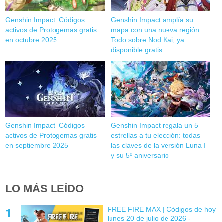
Genshin Impact: Códigos
Genshin Impact amplía su
activos de Protogemas gratis
mapa con una nueva región:
en octubre 2025
Todo sobre Nod Kai, ya
disponible gratis
Genshin Impact: Códigos
Genshin Impact regala un 5
activos de Protogemas gratis
estrellas a tu elección: todas
en septiembre 2025
las claves de la versión Luna I
y su 5º aniversario
LO MÁS LEÍDO
FREE FIRE MAX | Códigos de hoy
lunes 20 de julio de 2026 -