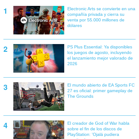
Electronic Arts se convierte en una
compañía privada y cierra su
venta por 55.000 millones de
dólares
PS Plus Essential: Ya disponibles
los juegos de agosto, incluyendo
el lanzamiento mejor valorado de
2026
El mundo abierto de EA Sports FC
27 es oficial: primer gameplay de
The Grounds
El creador de God of War habla
sobre el fin de los discos de
PlayStation: 'Ojalá pudiera