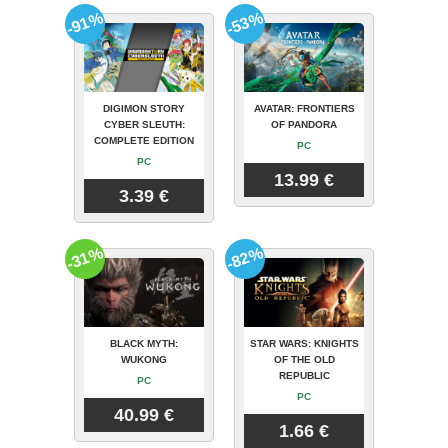
-91%
-53%
DIGIMON STORY
AVATAR: FRONTIERS
CYBER SLEUTH:
OF PANDORA
COMPLETE EDITION
PC
PC
13.99 €
3.39 €
-31%
-82%
BLACK MYTH:
STAR WARS: KNIGHTS
WUKONG
OF THE OLD
REPUBLIC
PC
PC
40.99 €
1.66 €