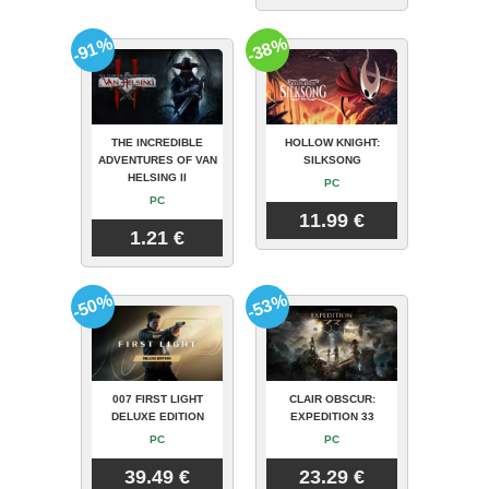
-91%
-38%
THE INCREDIBLE
HOLLOW KNIGHT:
ADVENTURES OF VAN
SILKSONG
HELSING II
PC
PC
11.99 €
1.21 €
-50%
-53%
007 FIRST LIGHT
CLAIR OBSCUR:
DELUXE EDITION
EXPEDITION 33
PC
PC
39.49 €
23.29 €