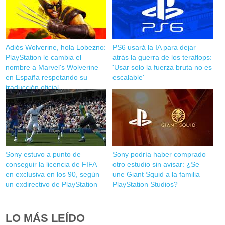
Adiós Wolverine, hola Lobezno:
PS6 usará la IA para dejar
PlayStation le cambia el
atrás la guerra de los teraflops:
nombre a Marvel's Wolverine
'Usar solo la fuerza bruta no es
en España respetando su
escalable'
traducción oficial
Sony estuvo a punto de
Sony podría haber comprado
conseguir la licencia de FIFA
otro estudio sin avisar: ¿Se
en exclusiva en los 90, según
une Giant Squid a la familia
un exdirectivo de PlayStation
PlayStation Studios?
LO MÁS LEÍDO