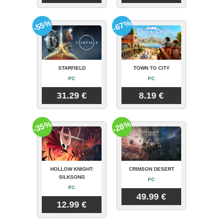
-55%
-67%
STARFIELD
TOWN TO CITY
PC
PC
31.29 €
8.19 €
-35%
-28%
HOLLOW KNIGHT:
CRIMSON DESERT
SILKSONG
PC
PC
49.99 €
12.99 €