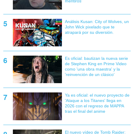
mentiros'
Análisis Kusan: City of Wolves, un
John Wick pixelado que te
atrapará por su diversión.
Es oficial: bautizan la nueva serie
de Stephen King en Prime Video
como 'una obra maestra' y la
'reinvención de un clásico'
Ya es oficial: el nuevo proyecto de
'Ataque a los Titanes' llega en
2026 con el regreso de MAPPA
tras el final del anime
El nuevo vídeo de Tomb Raider: