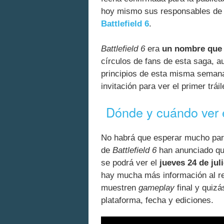
hoy mismo sus responsables d
Battlefield 6
.
Battlefield 6
era
un nombre que 
círculos de fans de esta saga, 
principios de esta misma seman
invitación para ver el primer trá
Dónde y cuándo ver e
No habrá que esperar mucho para
de
Battlefield 6
han anunciado qu
se podrá ver el
jueves 24 de jul
hay mucha más información al r
muestren
gameplay
final y quiz
plataforma, fecha y ediciones.