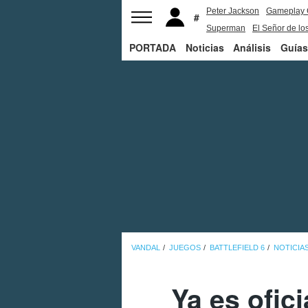
Peter Jackson
Gameplay 
Superman
El Señor de los
PORTADA
Noticias
Análisis
Guías
VANDAL
JUEGOS
BATTLEFIELD 6
NOTICIA
Ya es ofici