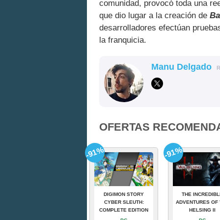
comunidad, provocó toda una rees
que dio lugar a la creación de
Ba
desarrolladores efectúan pruebas
la franquicia.
Manu Delgado
OFERTAS RECOMEND
-91%
-91%
DIGIMON STORY
THE INCREDIBL
CYBER SLEUTH:
ADVENTURES OF 
COMPLETE EDITION
HELSING II