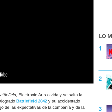
LO M
attlefield
, Electronic Arts olvida y se salta la
malogrado
Battlefield 2042
y su accidentado
o de las expectativas de la compañía y de la