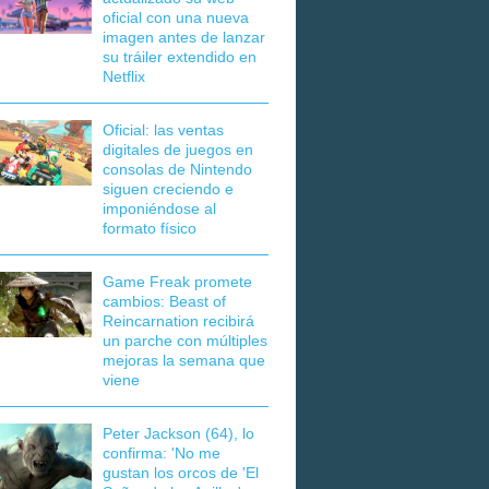
oficial con una nueva
imagen antes de lanzar
su tráiler extendido en
Netflix
Oficial: las ventas
digitales de juegos en
consolas de Nintendo
siguen creciendo e
imponiéndose al
formato físico
Game Freak promete
cambios: Beast of
Reincarnation recibirá
un parche con múltiples
mejoras la semana que
viene
Peter Jackson (64), lo
confirma: 'No me
gustan los orcos de 'El