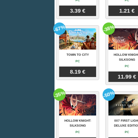
PC
PC
3.39 €
1.21 €
-67%
-38%
TOWN TO CITY
HOLLOW KNIGH
SILKSONG
PC
PC
8.19 €
11.99 €
-35%
-50%
HOLLOW KNIGHT:
007 FIRST LIGH
SILKSONG
DELUXE EDITI
PC
PC