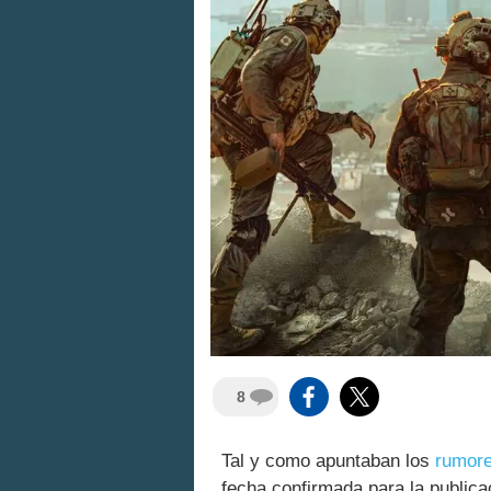
8
Tal y como apuntaban los
rumor
fecha confirmada para la public