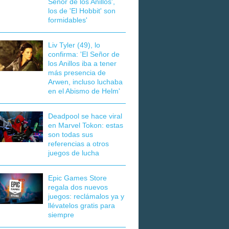
Señor de los Anillos',
los de 'El Hobbit' son
formidables'
Liv Tyler (49), lo
confirma: 'El Señor de
los Anillos iba a tener
más presencia de
Arwen, incluso luchaba
en el Abismo de Helm'
Deadpool se hace viral
en Marvel Tokon: estas
son todas sus
referencias a otros
juegos de lucha
Epic Games Store
regala dos nuevos
juegos: reclámalos ya y
llévatelos gratis para
siempre