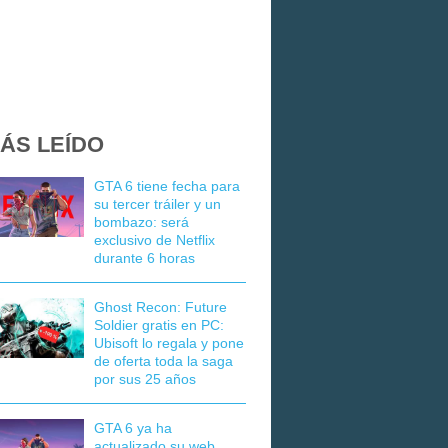
ÁS LEÍDO
GTA 6 tiene fecha para
su tercer tráiler y un
bombazo: será
exclusivo de Netflix
durante 6 horas
Ghost Recon: Future
Soldier gratis en PC:
Ubisoft lo regala y pone
de oferta toda la saga
por sus 25 años
GTA 6 ya ha
actualizado su web