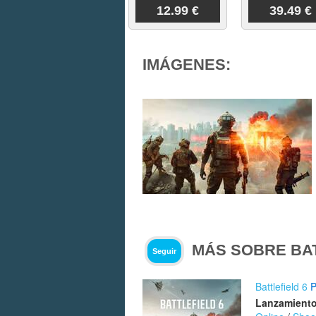
12.99 €
39.49 €
IMÁGENES:
MÁS SOBRE BAT
Seguir
Battlefield 6
Lanzamiento