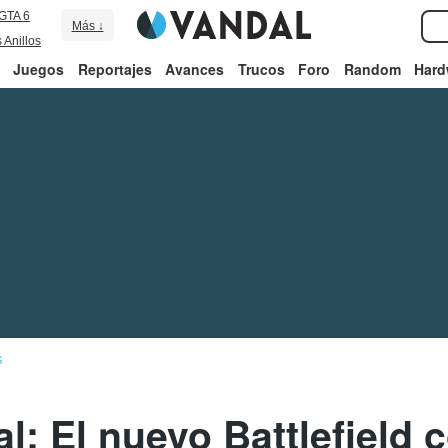
GTA 6
Más ↓
 Anillos
Juegos
Reportajes
Avances
Trucos
Foro
Random
Hard
S
al: El nuevo Battlefield