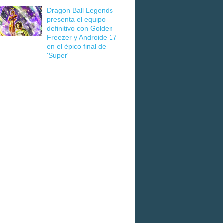
Dragon Ball Legends
presenta el equipo
definitivo con Golden
Freezer y Androide 17
en el épico final de
'Super'