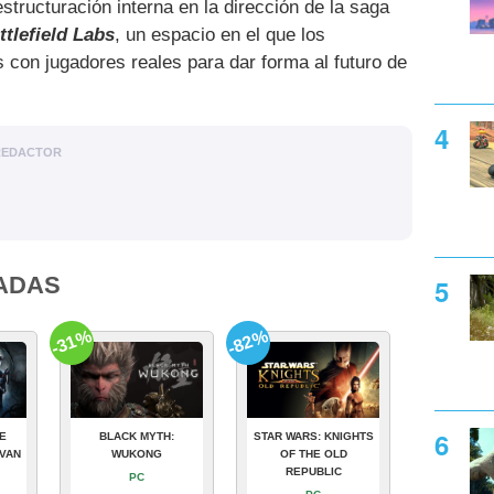
tructuración interna en la dirección de la saga
ttlefield Labs
, un espacio en el que los
 con jugadores reales para dar forma al futuro de
REDACTOR
ADAS
-31%
-82%
E
BLACK MYTH:
STAR WARS: KNIGHTS
VAN
WUKONG
OF THE OLD
REPUBLIC
PC