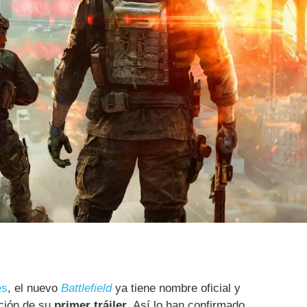
es
, el nuevo
Battlefield
ya tiene nombre oficial y
ación de su
primer tráiler
. Así lo han confirmado