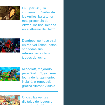
Liv Tyler (49), lo
confirma: 'El Señor de
los Anillos iba a tener
más presencia de
Arwen, incluso luchaba
en el Abismo de Helm'
Deadpool se hace viral
en Marvel Tokon: estas
son todas sus
referencias a otros
juegos de lucha
Minecraft, mejorado
para Switch 2, ya tiene
fecha de lanzamiento:
incluirá la renovación
gráfica Vibrant Visuals
Oficial: las ventas
digitales de juegos en