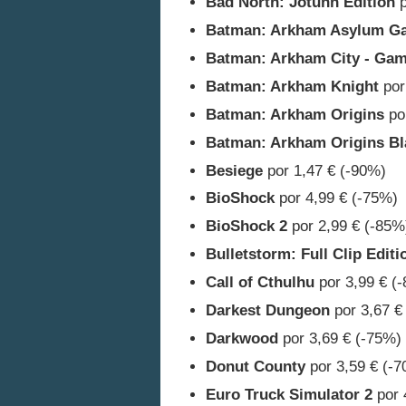
Bad North: Jotunn Edition
p
Batman: Arkham Asylum Gam
Batman: Arkham City - Game
Batman: Arkham Knight
por
Batman: Arkham Origins
por
Batman: Arkham Origins Bla
Besiege
por 1,47 € (-90%)
BioShock
por 4,99 € (-75%)
BioShock 2
por 2,99 € (-85%
Bulletstorm: Full Clip Editi
Call of Cthulhu
por 3,99 € (
Darkest Dungeon
por 3,67 €
Darkwood
por 3,69 € (-75%)
Donut County
por 3,59 € (-
Euro Truck Simulator 2
por 