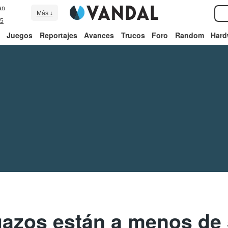
an
Más ↓
5
Juegos
Reportajes
Avances
Trucos
Foro
Random
Hard
gazos están a menos de 