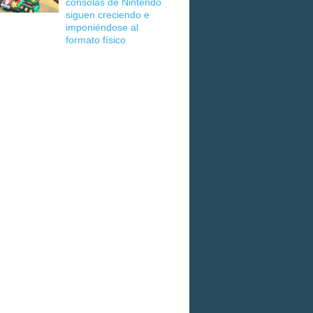
consolas de Nintendo
siguen creciendo e
imponiéndose al
formato físico