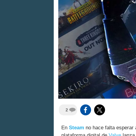
2
En
Steam
no hace falta esperar
plataforma digital de
Valve
lanza 