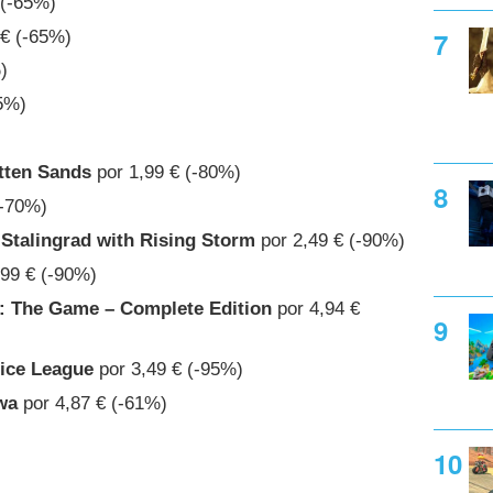
 (-65%)
 € (-65%)
)
5%)
otten Sands
por 1,99 € (-80%)
(-70%)
 Stalingrad with Rising Storm
por 2,49 € (-90%)
99 € (-90%)
d: The Game – Complete Edition
por 4,94 €
tice League
por 3,49 € (-95%)
wa
por 4,87 € (-61%)