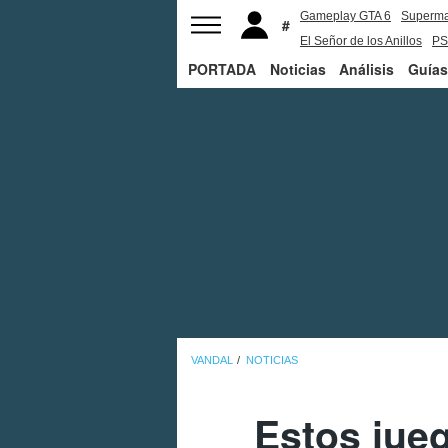
Gameplay GTA 6
Superm
El Señor de los Anillos
PS
PORTADA
Noticias
Análisis
Guías
VANDAL
NOTICIAS
Estos jue