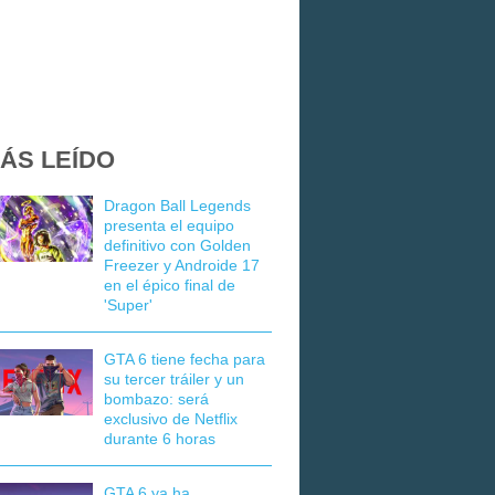
ÁS LEÍDO
Dragon Ball Legends
presenta el equipo
definitivo con Golden
Freezer y Androide 17
en el épico final de
'Super'
GTA 6 tiene fecha para
su tercer tráiler y un
bombazo: será
exclusivo de Netflix
durante 6 horas
GTA 6 ya ha