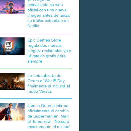
actualizado su web
oficial con una nueva
imagen antes de lanzar
su tráiler extendido en
Netflix
Epic Games Store
regala dos nuevos
juegos: reclámalos ya y
llévatelos gratis para
siempre
La beta abierta de
Gears of War E-Day
finalmente sí incluirá el
modo Versus
James Gunn confirma
oficialmente el cambio
de Superman en 'Man
of Tomorrow': 'No será
exactamente el mismo'