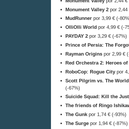
Monument Valley
por 2,44 €
Monument Valley 2
por 2,44
MudRunner
por 3,99 € (-80%
OlliOlli World
por 4,99 € (-7
PAYDAY 2
por 3,29 € (-67%)
Prince of Persia: The Forg
Rayman Origins
por 2,99 € 
Red Orchestra 2: Heroes of
RoboCop: Rogue City
por 4,
Scott Pilgrim vs. The Worl
(-67%)
Suicide Squad: Kill the Jus
The friends of Ringo Ishika
The Gunk
por 1,74 € (-93%)
The Surge
por 1,94 € (-87%)