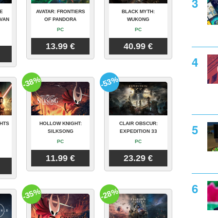
E
AVATAR: FRONTIERS
BLACK MYTH:
VAN
OF PANDORA
WUKONG
PC
PC
13.99 €
40.99 €
-38%
-53%
GHTS
HOLLOW KNIGHT:
CLAIR OBSCUR:
SILKSONG
EXPEDITION 33
PC
PC
11.99 €
23.29 €
-35%
-28%