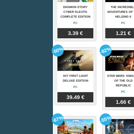
DIGIMON STORY
THE INCREDIBL
CYBER SLEUTH:
ADVENTURES OF 
COMPLETE EDITION
HELSING II
PC
PC
3.39 €
1.21 €
-50%
-82%
007 FIRST LIGHT
STAR WARS: KNI
DELUXE EDITION
OF THE OLD
REPUBLIC
PC
PC
39.49 €
1.66 €
-67%
-55%