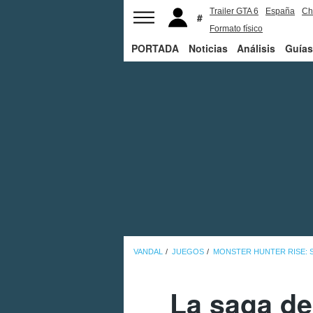
Trailer GTA 6
España
Ch
Formato físico
PORTADA
Noticias
Análisis
Guías
VANDAL
JUEGOS
MONSTER HUNTER RISE: 
La saga de