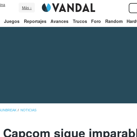
ina
Más ↓
Juegos
Reportajes
Avances
Trucos
Foro
Random
Hard
SUNBREAK
NOTICIAS
 Capcom sigue imparab