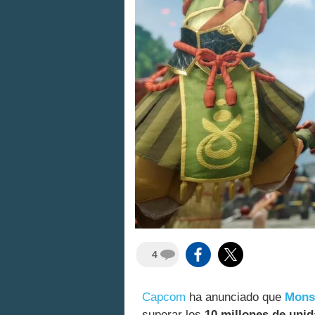
4
Capcom
ha anunciado que
Mons
superar los
10 millones de uni