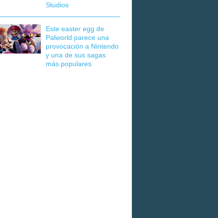
Studios
Este easter egg de
Palworld parece una
provocación a Nintendo
y una de sus sagas
más populares