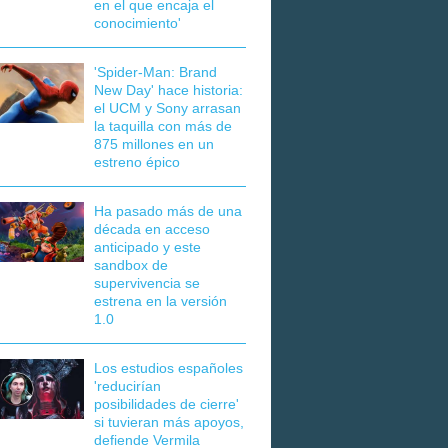
en el que encaja el
conocimiento'
'Spider-Man: Brand
New Day' hace historia:
el UCM y Sony arrasan
la taquilla con más de
875 millones en un
estreno épico
Ha pasado más de una
década en acceso
anticipado y este
sandbox de
supervivencia se
estrena en la versión
1.0
Los estudios españoles
'reducirían
posibilidades de cierre'
si tuvieran más apoyos,
defiende Vermila