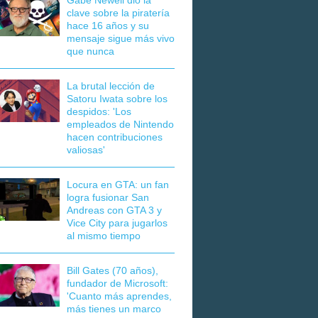
Gabe Newell dio la
clave sobre la piratería
hace 16 años y su
mensaje sigue más vivo
que nunca
La brutal lección de
Satoru Iwata sobre los
despidos: 'Los
empleados de Nintendo
hacen contribuciones
valiosas'
Locura en GTA: un fan
logra fusionar San
Andreas con GTA 3 y
Vice City para jugarlos
al mismo tiempo
Bill Gates (70 años),
fundador de Microsoft:
'Cuanto más aprendes,
más tienes un marco