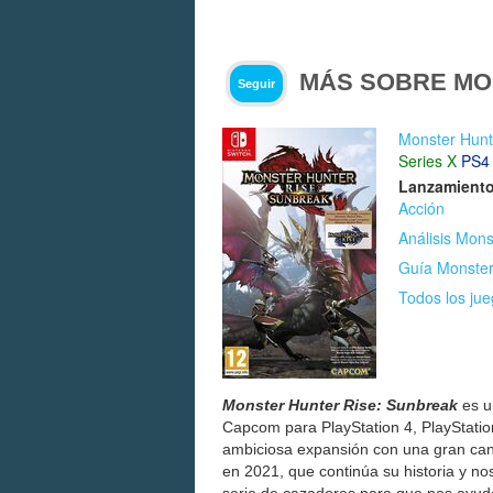
MÁS SOBRE MO
Seguir
Monster Hunt
Series X
PS4
Lanzamiento
Acción
Análisis Mon
Guía Monster
Todos los ju
Monster Hunter Rise: Sunbreak
es u
Capcom para PlayStation 4, PlayStatio
ambiciosa expansión con una gran can
en 2021, que continúa su historia y no