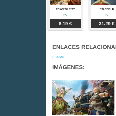
TOWN TO CITY
STARFIELD
PC
PC
8.19 €
31.29 €
ENLACES RELACIONA
Fuente
IMÁGENES: