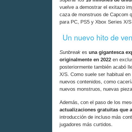
vuelve a demostrar el exitazo im
caza de monstruos de Capcom qu
para PC, PS5 y Xbox Series X/
Un nuevo hito de ve
Sunbreak
es
una gigantesca e
originalmente en 2022
en exclus
posteriormente también acabó l
X/S. Como suele ser habitual en l
nuevos contenidos, como cacería
nuevos monstruos, nuevas piez
Además, con el paso de los me
actualizaciones gratuitas que 
introducción de incluso más cont
jugadores más curtidos.