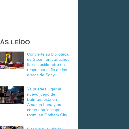
ÁS LEÍDO
Convierte su biblioteca
de Steam en cartuchos
físicos estilo retro en
respuesta al fin de los
discos de Sony
Ya puedes jugar al
nuevo juego de
Batman: está en
Amazon Luna y es
como una 'escape
room' en Gotham City