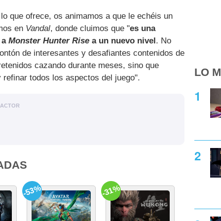
 lo que ofrece, os animamos a que le echéis un
amos en
Vandal
, donde cluimos que "
es una
a a
Monster Hunter Rise
a un nuevo nivel
. No
ntón de interesantes y desafiantes contenidos de
tretenidos cazando durante meses, sino que
LO M
 refinar todos los aspectos del juego".
DACTOR
ADAS
-53%
-31%