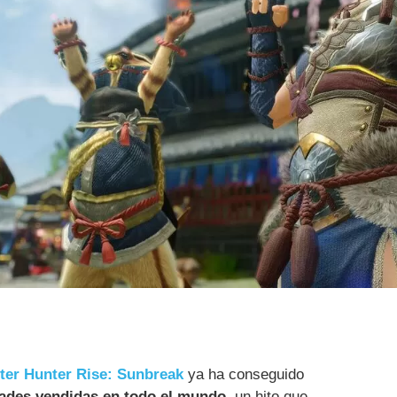
ter Hunter Rise: Sunbreak
ya ha conseguido
dades vendidas en todo el mundo
, un hito que