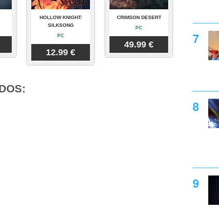
HOLLOW KNIGHT:
CRIMSON DESERT
SILKSONG
PC
PC
49.99 €
12.99 €
DOS: