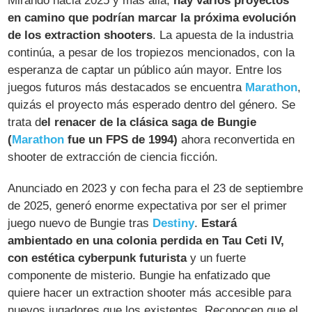
Mirando hacia 2025 y más allá,
hay varios proyectos
en camino que podrían marcar la próxima evolución
de los extraction shooters
. La apuesta de la industria
continúa, a pesar de los tropiezos mencionados, con la
esperanza de captar un público aún mayor. Entre los
juegos futuros más destacados se encuentra
Marathon
,
quizás el proyecto más esperado dentro del género. Se
trata d
el renacer de la clásica saga de Bungie
(
Marathon
fue un FPS de 1994)
ahora reconvertida en
shooter de extracción de ciencia ficción.
Anunciado en 2023 y con fecha para el 23 de septiembre
de 2025, generó enorme expectativa por ser el primer
juego nuevo de Bungie tras
Destiny
.
Estará
ambientado en una colonia perdida en Tau Ceti IV,
con estética cyberpunk futurista
y un fuerte
componente de misterio. Bungie ha enfatizado que
quiere hacer un extraction shooter más accesible para
nuevos jugadores que los existentes​. Reconocen que el