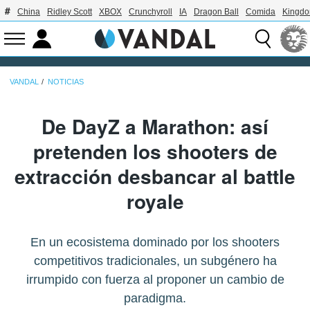
China
Ridley Scott
XBOX
Crunchyroll
IA
Dragon Ball
Comida
Kingdo
VANDAL
NOTICIAS
De DayZ a Marathon: así
pretenden los shooters de
extracción desbancar al battle
royale
En un ecosistema dominado por los shooters
competitivos tradicionales, un subgénero ha
irrumpido con fuerza al proponer un cambio de
paradigma.