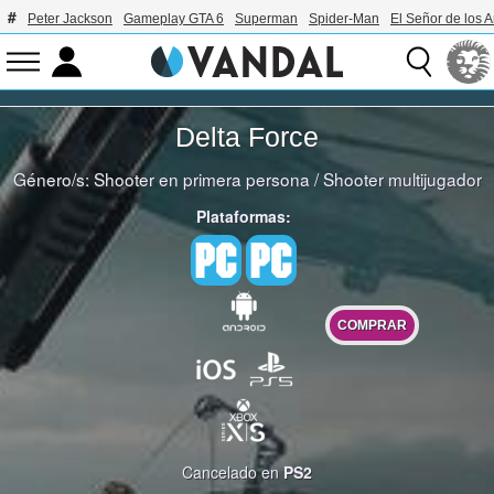
Peter Jackson
Gameplay GTA 6
Superman
Spider-Man
El Señor de los A
Delta Force
Género/s:
Shooter en primera persona
/
Shooter multijugador
Plataformas:
COMPRAR
Cancelado en
PS2