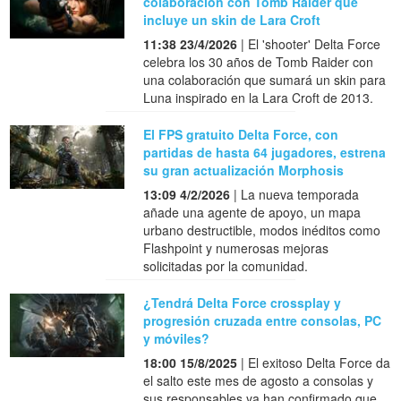
colaboración con Tomb Raider que
incluye un skin de Lara Croft
11:38 23/4/2026
| El 'shooter' Delta Force
celebra los 30 años de Tomb Raider con
una colaboración que sumará un skin para
Luna inspirado en la Lara Croft de 2013.
El FPS gratuito Delta Force, con
partidas de hasta 64 jugadores, estrena
su gran actualización Morphosis
13:09 4/2/2026
| La nueva temporada
añade una agente de apoyo, un mapa
urbano destructible, modos inéditos como
Flashpoint y numerosas mejoras
solicitadas por la comunidad.
¿Tendrá Delta Force crossplay y
progresión cruzada entre consolas, PC
y móviles?
18:00 15/8/2025
| El exitoso Delta Force da
el salto este mes de agosto a consolas y
sus responsables ya han confirmado que