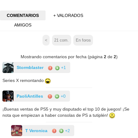
COMENTARIOS
+ VALORADOS
AMIGOS
<
21
com.
En foros
Mostrando comentarios por fecha (página
2
de
2
)
Stormblaster
+1
Series X remontando
PaoliAntilles
+0
¡Buenas ventas de PS5 y muy disputado el top 10 de juegos! ¡Se
nota que empiezan a haber consolas de PS a tutiplén!
T Veronica
+2