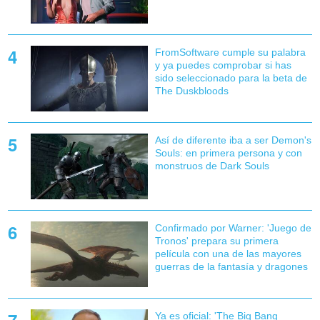
FromSoftware cumple su palabra
y ya puedes comprobar si has
sido seleccionado para la beta de
The Duskbloods
Así de diferente iba a ser Demon's
Souls: en primera persona y con
monstruos de Dark Souls
Confirmado por Warner: 'Juego de
Tronos' prepara su primera
película con una de las mayores
guerras de la fantasía y dragones
Ya es oficial: 'The Big Bang