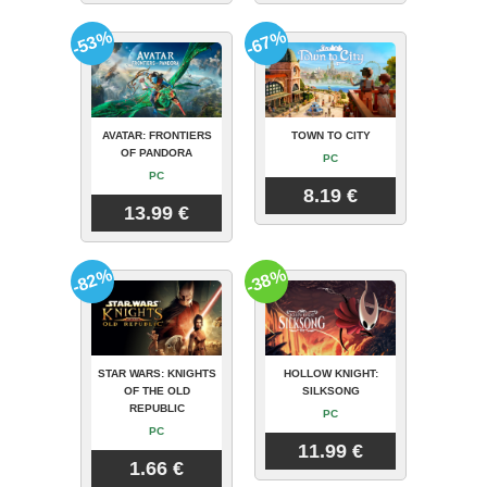
-53%
-67%
AVATAR: FRONTIERS
TOWN TO CITY
OF PANDORA
PC
PC
8.19 €
13.99 €
-82%
-38%
STAR WARS: KNIGHTS
HOLLOW KNIGHT:
OF THE OLD
SILKSONG
REPUBLIC
PC
PC
11.99 €
1.66 €