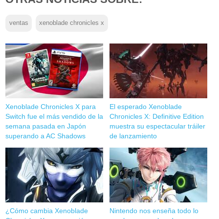
ventas
xenoblade chronicles x
Xenoblade Chronicles X para
El esperado Xenoblade
Switch fue el más vendido de la
Chronicles X: Definitive Edition
semana pasada en Japón
muestra su espectacular tráiler
superando a AC Shadows
de lanzamiento
¿Cómo cambia Xenoblade
Nintendo nos enseña todo lo