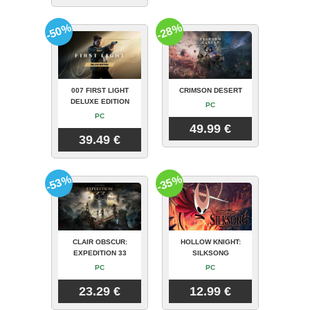
-50%
-28%
007 FIRST LIGHT
CRIMSON DESERT
DELUXE EDITION
PC
PC
49.99 €
39.49 €
-53%
-35%
CLAIR OBSCUR:
HOLLOW KNIGHT:
EXPEDITION 33
SILKSONG
PC
PC
23.29 €
12.99 €