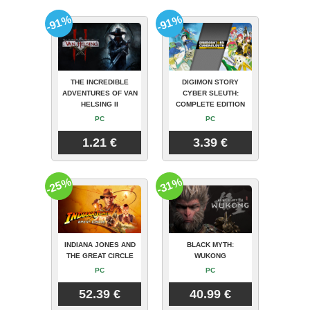
-91%
-91%
THE INCREDIBLE
DIGIMON STORY
ADVENTURES OF VAN
CYBER SLEUTH:
HELSING II
COMPLETE EDITION
PC
PC
1.21 €
3.39 €
-25%
-31%
INDIANA JONES AND
BLACK MYTH:
THE GREAT CIRCLE
WUKONG
PC
PC
52.39 €
40.99 €