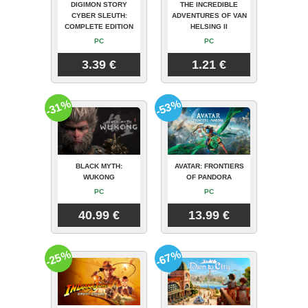
DIGIMON STORY
THE INCREDIBLE
CYBER SLEUTH:
ADVENTURES OF VAN
COMPLETE EDITION
HELSING II
PC
PC
3.39 €
1.21 €
-31%
-53%
BLACK MYTH:
AVATAR: FRONTIERS
WUKONG
OF PANDORA
PC
PC
40.99 €
13.99 €
-25%
-67%