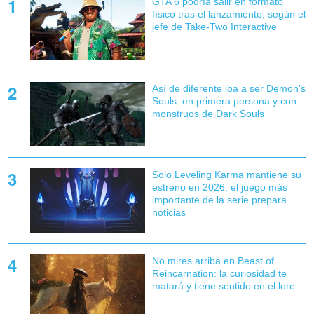
GTA 6 podría salir en formato
físico tras el lanzamiento, según el
jefe de Take-Two Interactive
Así de diferente iba a ser Demon's
Souls: en primera persona y con
monstruos de Dark Souls
Solo Leveling Karma mantiene su
estreno en 2026: el juego más
importante de la serie prepara
noticias
No mires arriba en Beast of
Reincarnation: la curiosidad te
matará y tiene sentido en el lore