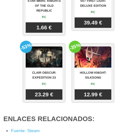
STAR WARS: KNIGHTS
007 FIRST LIGHT
OF THE OLD
DELUXE EDITION
REPUBLIC
PC
PC
39.49 €
1.66 €
-53%
-35%
CLAIR OBSCUR:
HOLLOW KNIGHT:
EXPEDITION 33
SILKSONG
PC
PC
23.29 €
12.99 €
ENLACES RELACIONADOS:
Fuente: Steam