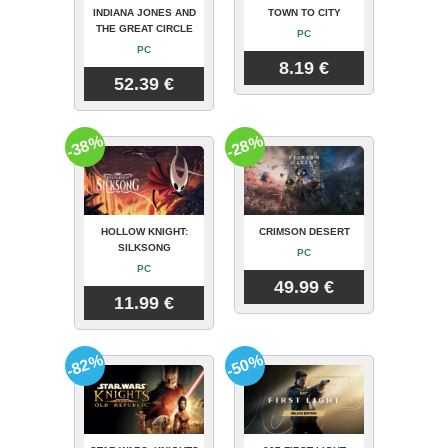
INDIANA JONES AND
TOWN TO CITY
THE GREAT CIRCLE
PC
PC
8.19 €
52.39 €
-38%
-28%
HOLLOW KNIGHT:
CRIMSON DESERT
SILKSONG
PC
PC
49.99 €
11.99 €
-82%
-50%