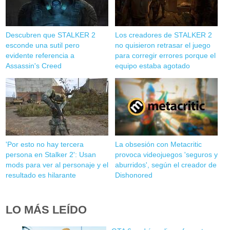
Descubren que STALKER 2
Los creadores de STALKER 2
esconde una sutil pero
no quisieron retrasar el juego
evidente referencia a
para corregir errores porque el
Assassin's Creed
equipo estaba agotado
'Por esto no hay tercera
La obsesión con Metacritic
persona en Stalker 2': Usan
provoca videojuegos 'seguros y
mods para ver al personaje y el
aburridos', según el creador de
resultado es hilarante
Dishonored
LO MÁS LEÍDO