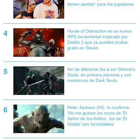
tienen sentido' para los jugadores
Horde of Distraction es un nuevo
RPG incremental inspirado por
Diablo 2 que ya puedes probar
gratis en Steam
Así de diferente iba a ser Demon's
Souls: en primera persona y con
monstruos de Dark Souls
Peter Jackson (64), lo confirma:
'No me gustan los orcos de 'El
Señor de los Anillos', los de 'El
Hobbit' son formidables'