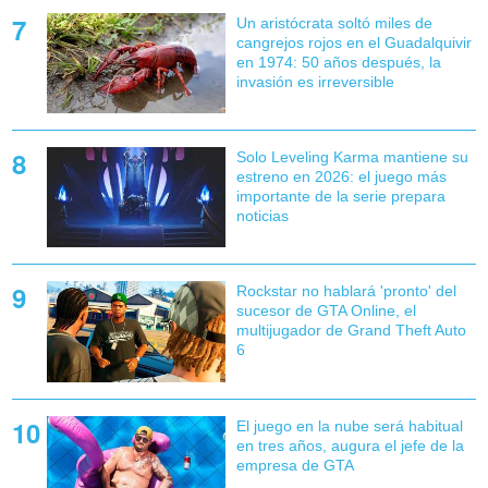
Un aristócrata soltó miles de
cangrejos rojos en el Guadalquivir
en 1974: 50 años después, la
invasión es irreversible
Solo Leveling Karma mantiene su
estreno en 2026: el juego más
importante de la serie prepara
noticias
Rockstar no hablará 'pronto' del
sucesor de GTA Online, el
multijugador de Grand Theft Auto
6
El juego en la nube será habitual
en tres años, augura el jefe de la
empresa de GTA