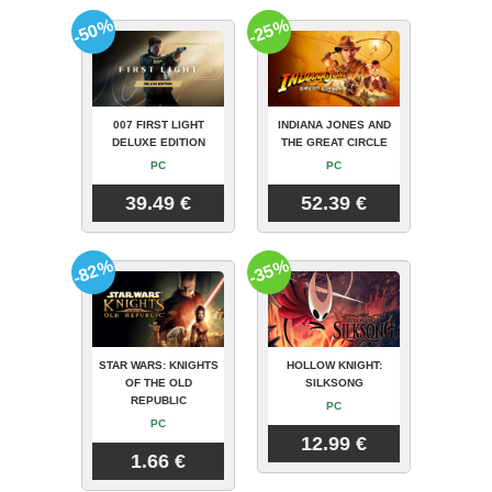
-50%
-25%
007 FIRST LIGHT
INDIANA JONES AND
DELUXE EDITION
THE GREAT CIRCLE
PC
PC
39.49 €
52.39 €
-82%
-35%
STAR WARS: KNIGHTS
HOLLOW KNIGHT:
OF THE OLD
SILKSONG
REPUBLIC
PC
PC
12.99 €
1.66 €