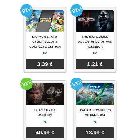
-91%
-91%
DIGIMON STORY
THE INCREDIBLE
CYBER SLEUTH:
ADVENTURES OF VAN
COMPLETE EDITION
HELSING II
PC
PC
3.39 €
1.21 €
-31%
-53%
BLACK MYTH:
AVATAR: FRONTIERS
WUKONG
OF PANDORA
PC
PC
40.99 €
13.99 €