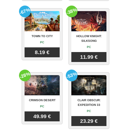
-67%
-38%
TOWN TO CITY
HOLLOW KNIGHT:
SILKSONG
PC
PC
8.19 €
11.99 €
-28%
-53%
CRIMSON DESERT
CLAIR OBSCUR:
EXPEDITION 33
PC
PC
49.99 €
23.29 €