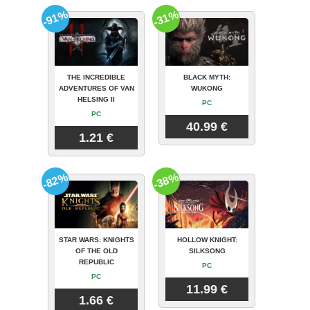
-91%
-31%
THE INCREDIBLE
BLACK MYTH:
ADVENTURES OF VAN
WUKONG
HELSING II
PC
PC
40.99 €
1.21 €
-82%
-38%
STAR WARS: KNIGHTS
HOLLOW KNIGHT:
OF THE OLD
SILKSONG
REPUBLIC
PC
PC
11.99 €
1.66 €