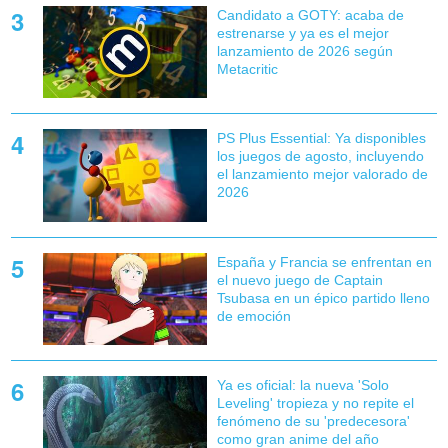
Candidato a GOTY: acaba de
estrenarse y ya es el mejor
lanzamiento de 2026 según
Metacritic
PS Plus Essential: Ya disponibles
los juegos de agosto, incluyendo
el lanzamiento mejor valorado de
2026
España y Francia se enfrentan en
el nuevo juego de Captain
Tsubasa en un épico partido lleno
de emoción
Ya es oficial: la nueva 'Solo
Leveling' tropieza y no repite el
fenómeno de su 'predecesora'
como gran anime del año