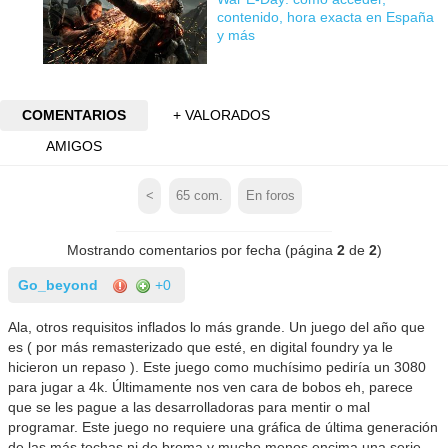
contenido, hora exacta en España
y más
COMENTARIOS
+ VALORADOS
AMIGOS
<
65
com.
En foros
Mostrando comentarios por fecha (página
2
de
2
)
Go_beyond
+0
Ala, otros requisitos inflados lo más grande. Un juego del año que
es ( por más remasterizado que esté, en digital foundry ya le
hicieron un repaso ). Este juego como muchísimo pediría un 3080
para jugar a 4k. Últimamente nos ven cara de bobos eh, parece
que se les pague a las desarrolladoras para mentir o mal
programar. Este juego no requiere una gráfica de última generación
de las más tochas ni de broma y mucho menos encima una serie