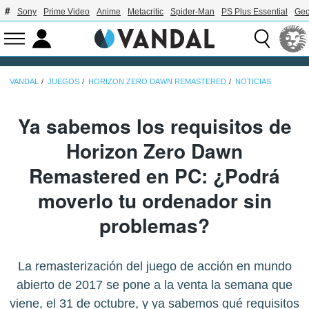
Sony
Prime Video
Anime
Metacritic
Spider-Man
PS Plus Essential
Geo
VANDAL
JUEGOS
HORIZON ZERO DAWN REMASTERED
NOTICIAS
Ya sabemos los requisitos de
Horizon Zero Dawn
Remastered en PC: ¿Podrá
moverlo tu ordenador sin
problemas?
La remasterización del juego de acción en mundo
abierto de 2017 se pone a la venta la semana que
viene, el 31 de octubre, y ya sabemos qué requisitos