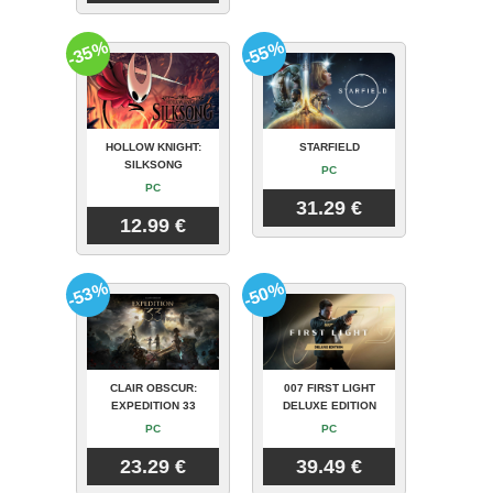
-35%
-55%
HOLLOW KNIGHT:
STARFIELD
SILKSONG
PC
PC
31.29 €
12.99 €
-53%
-50%
CLAIR OBSCUR:
007 FIRST LIGHT
EXPEDITION 33
DELUXE EDITION
PC
PC
23.29 €
39.49 €