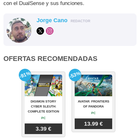
con el DualSense y sus funciones.
Jorge Cano
REDACTOR
OFERTAS RECOMENDADAS
-91%
-53%
DIGIMON STORY
AVATAR: FRONTIERS
CYBER SLEUTH:
OF PANDORA
COMPLETE EDITION
PC
PC
13.99 €
3.39 €