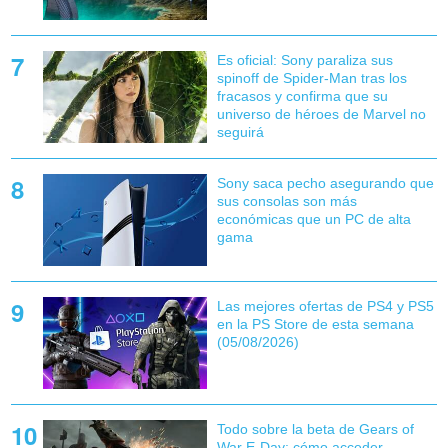
Es oficial: Sony paraliza sus
spinoff de Spider-Man tras los
fracasos y confirma que su
universo de héroes de Marvel no
seguirá
Sony saca pecho asegurando que
sus consolas son más
económicas que un PC de alta
gama
Las mejores ofertas de PS4 y PS5
en la PS Store de esta semana
(05/08/2026)
Todo sobre la beta de Gears of
War E-Day: cómo acceder,