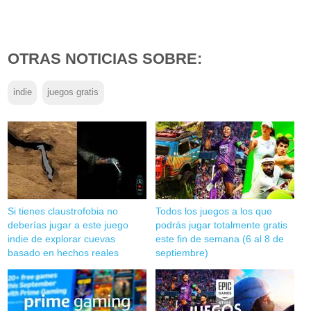
OTRAS NOTICIAS SOBRE:
indie
juegos gratis
Si tienes claustrofobia no
Todos los juegos a los que
deberías jugar a este juego
podrás jugar totalmente gratis
indie de explorar cuevas
este fin de semana (6 al 8 de
basado en hechos reales
septiembre)