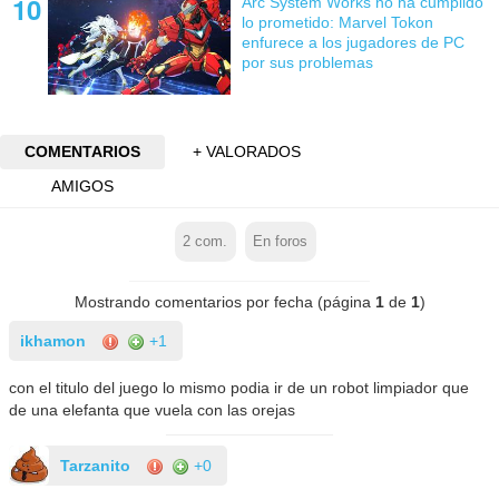
Arc System Works no ha cumplido
lo prometido: Marvel Tokon
enfurece a los jugadores de PC
por sus problemas
COMENTARIOS
+ VALORADOS
AMIGOS
2
com.
En foros
Mostrando comentarios por fecha (página
1
de
1
)
ikhamon
+1
con el titulo del juego lo mismo podia ir de un robot limpiador que
de una elefanta que vuela con las orejas
Tarzanito
+0