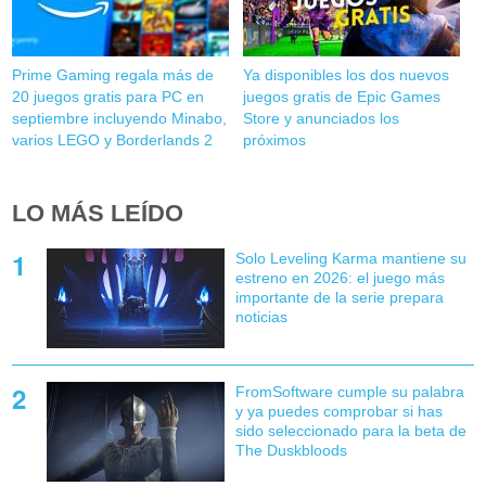
Prime Gaming regala más de
Ya disponibles los dos nuevos
20 juegos gratis para PC en
juegos gratis de Epic Games
septiembre incluyendo Minabo,
Store y anunciados los
varios LEGO y Borderlands 2
próximos
LO MÁS LEÍDO
Solo Leveling Karma mantiene su
estreno en 2026: el juego más
importante de la serie prepara
noticias
FromSoftware cumple su palabra
y ya puedes comprobar si has
sido seleccionado para la beta de
The Duskbloods