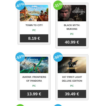
-67%
-31%
TOWN TO CITY
BLACK MYTH:
WUKONG
PC
PC
8.19 €
40.99 €
-53%
-50%
AVATAR: FRONTIERS
007 FIRST LIGHT
OF PANDORA
DELUXE EDITION
PC
PC
13.99 €
39.49 €