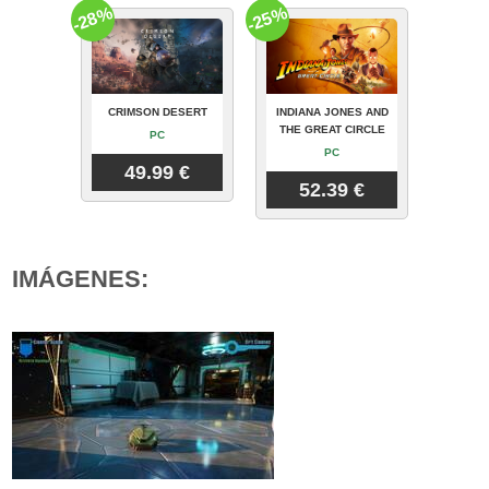
-28%
-25%
CRIMSON DESERT
INDIANA JONES AND
THE GREAT CIRCLE
PC
PC
49.99 €
52.39 €
IMÁGENES: