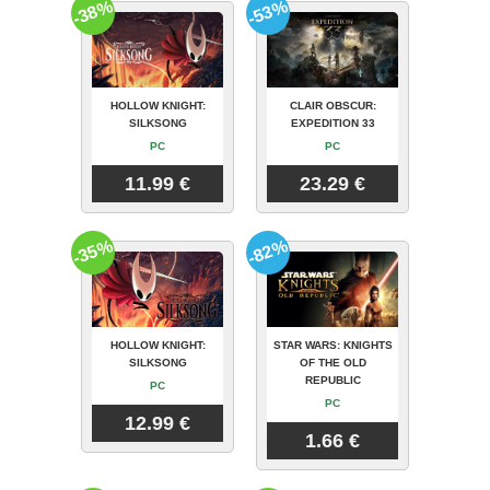
-38%
-53%
HOLLOW KNIGHT:
CLAIR OBSCUR:
SILKSONG
EXPEDITION 33
PC
PC
11.99 €
23.29 €
-35%
-82%
HOLLOW KNIGHT:
STAR WARS: KNIGHTS
SILKSONG
OF THE OLD
REPUBLIC
PC
PC
12.99 €
1.66 €