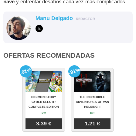
nave
y enfrentar desafíos cada vez más complicados.
Manu Delgado
REDACTOR
OFERTAS RECOMENDADAS
-91%
-91%
DIGIMON STORY
THE INCREDIBLE
CYBER SLEUTH:
ADVENTURES OF VAN
COMPLETE EDITION
HELSING II
PC
PC
3.39 €
1.21 €