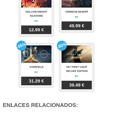
HOLLOW KNIGHT:
CRIMSON DESERT
SILKSONG
PC
PC
49.99 €
12.99 €
-55%
-50%
STARFIELD
007 FIRST LIGHT
DELUXE EDITION
PC
PC
31.29 €
39.49 €
ENLACES RELACIONADOS: