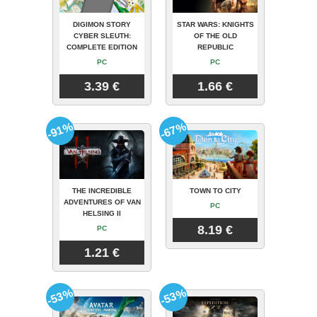
DIGIMON STORY
STAR WARS: KNIGHTS
CYBER SLEUTH:
OF THE OLD
COMPLETE EDITION
REPUBLIC
PC
PC
3.39 €
1.66 €
-91%
-67%
THE INCREDIBLE
TOWN TO CITY
ADVENTURES OF VAN
PC
HELSING II
8.19 €
PC
1.21 €
-53%
-53%