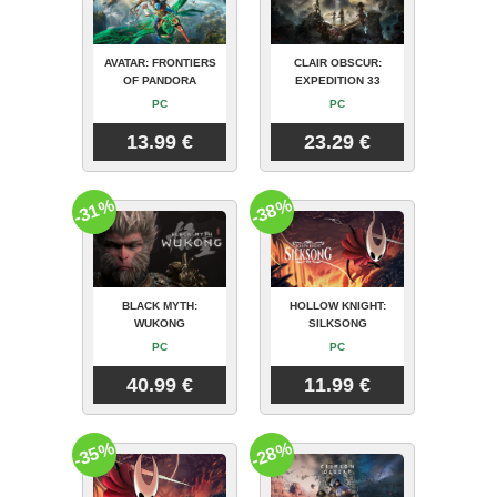
AVATAR: FRONTIERS
CLAIR OBSCUR:
OF PANDORA
EXPEDITION 33
PC
PC
13.99 €
23.29 €
-31%
-38%
BLACK MYTH:
HOLLOW KNIGHT:
WUKONG
SILKSONG
PC
PC
40.99 €
11.99 €
-35%
-28%