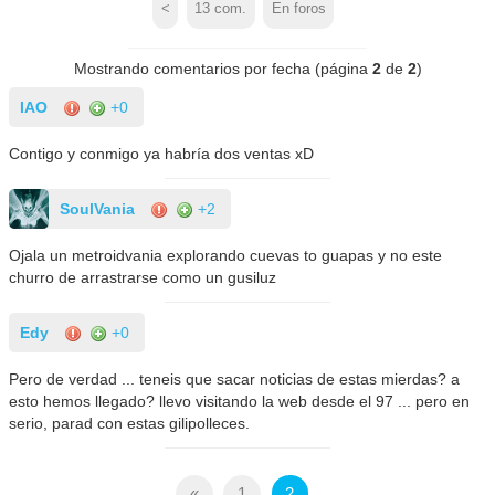
<
13
com.
En foros
Mostrando comentarios por fecha (página
2
de
2
)
IAO
+0
Contigo y conmigo ya habría dos ventas xD
SoulVania
+2
Ojala un metroidvania explorando cuevas to guapas y no este
churro de arrastrarse como un gusiluz
Edy
+0
Pero de verdad ... teneis que sacar noticias de estas mierdas? a
esto hemos llegado? llevo visitando la web desde el 97 ... pero en
serio, parad con estas gilipolleces.
«
1
2