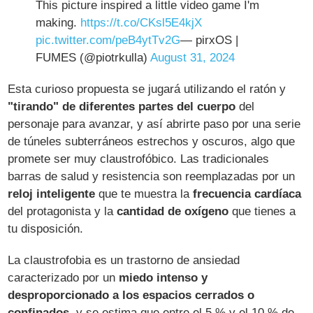
This picture inspired a little video game I'm
making.
https://t.co/CKsl5E4kjX
pic.twitter.com/peB4ytTv2G
— pirxOS |
FUMES (@piotrkulla)
August 31, 2024
Esta curioso propuesta se jugará utilizando el ratón y
"tirando" de diferentes partes del cuerpo
del
personaje para avanzar, y así abrirte paso por una serie
de túneles subterráneos estrechos y oscuros, algo que
promete ser muy claustrofóbico. Las tradicionales
barras de salud y resistencia son reemplazadas por un
reloj inteligente
que te muestra la
frecuencia cardíaca
del protagonista y la
cantidad de oxígeno
que tienes a
tu disposición.
La claustrofobia es un trastorno de ansiedad
caracterizado por un
miedo intenso y
desproporcionado a los espacios cerrados o
confinados
, y se estima que entre el 5 % y el 10 % de