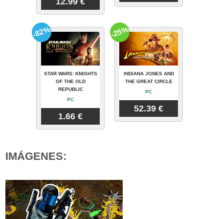
12.99 €
-82%
-25%
STAR WARS: KNIGHTS
INDIANA JONES AND
OF THE OLD
THE GREAT CIRCLE
REPUBLIC
PC
PC
52.39 €
1.66 €
IMÁGENES: