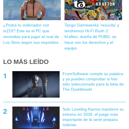
¿Podrá tu ordenador con
Tango Gameworks 'resucita' y
inZOI? Este es el PC que
tendremos Hi-Fi Rush 2:
necesitas para jugar al rival de
Krafton, dueña de PUBG, se
Los Sims según sus requisitos
hace con los derechos y el
equipo
LO MÁS LEÍDO
FromSoftware cumple su palabra
y ya puedes comprobar si has
sido seleccionado para la beta de
The Duskbloods
Solo Leveling Karma mantiene su
estreno en 2026: el juego más
importante de la serie prepara
noticias