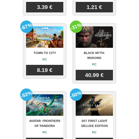
3.39 €
1.21 €
-67%
-31%
TOWN TO CITY
BLACK MYTH:
WUKONG
PC
PC
8.19 €
40.99 €
-53%
-50%
AVATAR: FRONTIERS
007 FIRST LIGHT
OF PANDORA
DELUXE EDITION
PC
PC