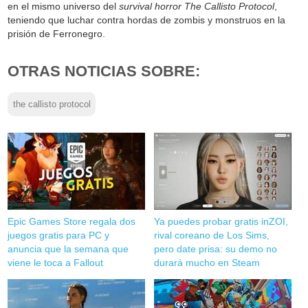
en el mismo universo del
survival horror
The Callisto Protocol
,
teniendo que luchar contra hordas de zombis y monstruos en la
prisión de Ferronegro.
OTRAS NOTICIAS SOBRE:
the callisto protocol
Epic Games Store regala dos
Ya puedes probar gratis inZOI,
juegos gratis para PC y
rival coreano de Los Sims,
anuncia que la semana que
pero date prisa: su demo no
viene le toca a Fallout
durará mucho en Steam