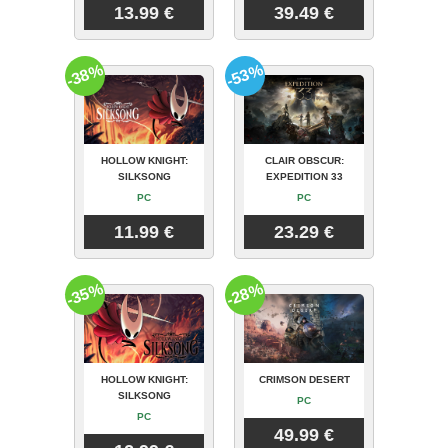
13.99 €
39.49 €
-38%
-53%
HOLLOW KNIGHT:
CLAIR OBSCUR:
SILKSONG
EXPEDITION 33
PC
PC
11.99 €
23.29 €
-35%
-28%
HOLLOW KNIGHT:
CRIMSON DESERT
SILKSONG
PC
PC
49.99 €