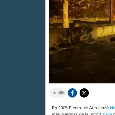
10
En 2005 Electronic Arts lanzó
Ne
más queridas de la mítica
saga
d