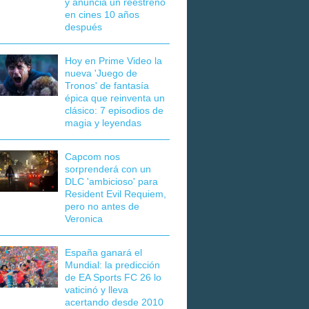
y anuncia un reestreno
en cines 10 años
después
Hoy en Prime Video la
nueva 'Juego de
Tronos' de fantasía
épica que reinventa un
clásico: 7 episodios de
magia y leyendas
Capcom nos
sorprenderá con un
DLC 'ambicioso' para
Resident Evil Requiem,
pero no antes de
Veronica
España ganará el
Mundial: la predicción
de EA Sports FC 26 lo
vaticinó y lleva
acertando desde 2010