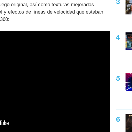
juego original, así como texturas mejoradas
al y efectos de líneas de velocidad que estaban
 360: