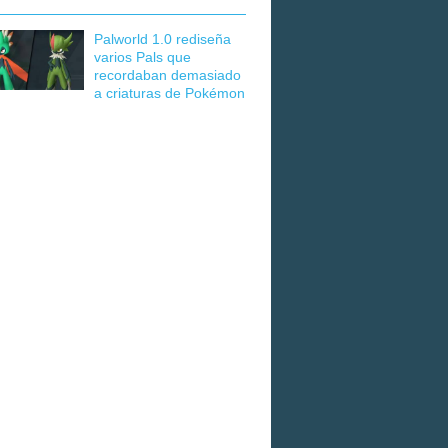
Palworld 1.0 rediseña
varios Pals que
recordaban demasiado
a criaturas de Pokémon