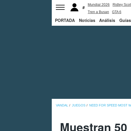
Mundial 2026
Ridley Scot
Tren a Busan
GTA 6
PORTADA
Noticias
Análisis
Guías
VANDAL
JUEGOS
NEED FOR SPEED MOST 
Muestran 50