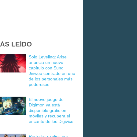
ÁS LEÍDO
Solo Leveling: Arise
anuncia un nuevo
capítulo con Sung
Jinwoo centrado en uno
de los personajes más
poderosos
El nuevo juego de
Digimon ya está
disponible gratis en
móviles y recupera el
encanto de los Digivice
Rockstar explica por