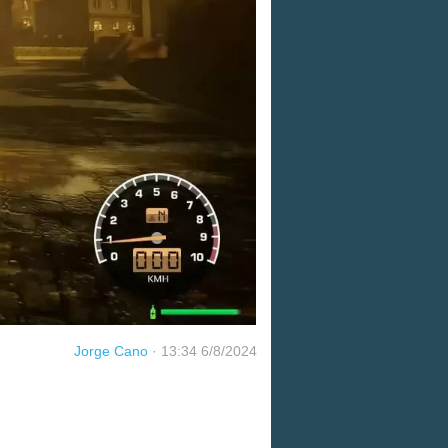
Jorge Cano
·
13:34 6/8/2024