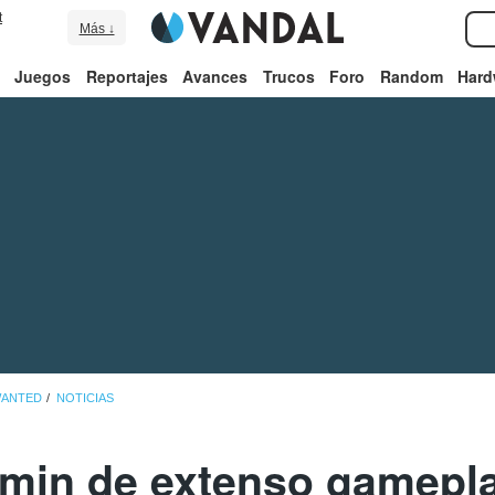
t
Más ↓
Juegos
Reportajes
Avances
Trucos
Foro
Random
Hard
WANTED
NOTICIAS
 min de extenso gamepla