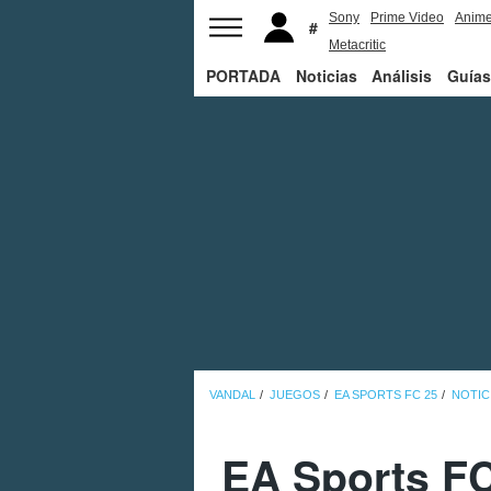
Sony
Prime Video
Anim
Metacritic
PORTADA
Noticias
Análisis
Guías
VANDAL
JUEGOS
EA SPORTS FC 25
NOTIC
EA Sports FC