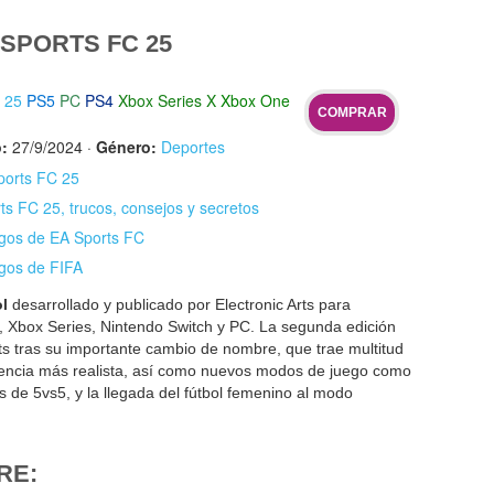
SPORTS FC 25
 25
PS5
PC
PS4
Xbox Series X
Xbox One
COMPRAR
:
27/9/2024
·
Género:
Deportes
ports FC 25
s FC 25, trucos, consejos y secretos
egos de EA Sports FC
egos de FIFA
ol
desarrollado y publicado por Electronic Arts para
e, Xbox Series, Nintendo Switch y PC. La segunda edición
ts tras su importante cambio de nombre, que trae multitud
encia más realista, así como nuevos modos de juego como
s de 5vs5, y la llegada del fútbol femenino al modo
RE: