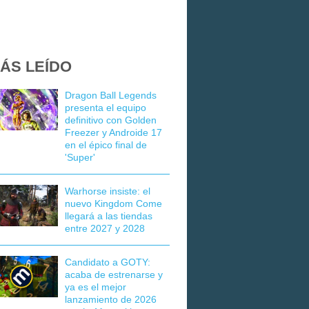
ÁS LEÍDO
Dragon Ball Legends
presenta el equipo
definitivo con Golden
Freezer y Androide 17
en el épico final de
'Super'
Warhorse insiste: el
nuevo Kingdom Come
llegará a las tiendas
entre 2027 y 2028
Candidato a GOTY:
acaba de estrenarse y
ya es el mejor
lanzamiento de 2026