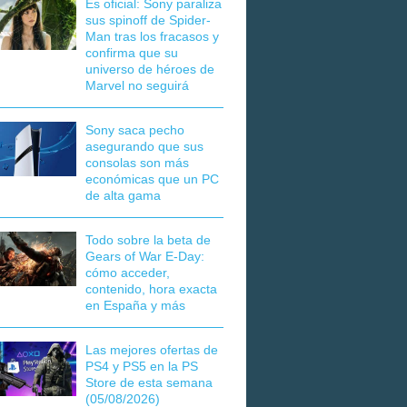
Es oficial: Sony paraliza
sus spinoff de Spider-
Man tras los fracasos y
confirma que su
universo de héroes de
Marvel no seguirá
Sony saca pecho
asegurando que sus
consolas son más
económicas que un PC
de alta gama
Todo sobre la beta de
Gears of War E-Day:
cómo acceder,
contenido, hora exacta
en España y más
Las mejores ofertas de
PS4 y PS5 en la PS
Store de esta semana
(05/08/2026)