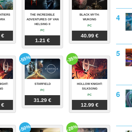
NTIERS
THE INCREDIBLE
BLACK MYTH:
ORA
ADVENTURES OF VAN
WUKONG
HELSING II
PC
PC
 €
40.99 €
1.21 €
-55%
-35%
IGHT:
STARFIELD
HOLLOW KNIGHT:
NG
SILKSONG
PC
PC
31.29 €
 €
12.99 €
-50%
-28%