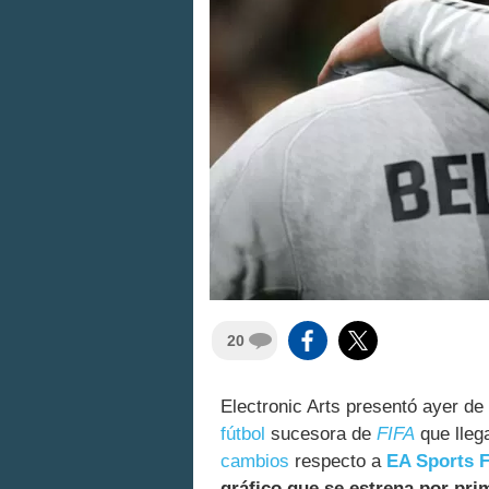
20
Electronic Arts presentó ayer de
fútbol
sucesora de
FIFA
que lleg
cambios
respecto a
EA Sports 
gráfico que se estrena por pri