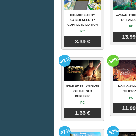
DIGIMON STORY
AVATAR: FRO
CYBER SLEUTH:
OF PAND
COMPLETE EDITION
PC
PC
13.99
3.39 €
-82%
-38%
STAR WARS: KNIGHTS
HOLLOW KN
OF THE OLD
SILKSO
REPUBLIC
PC
PC
11.99
1.66 €
-67%
-53%