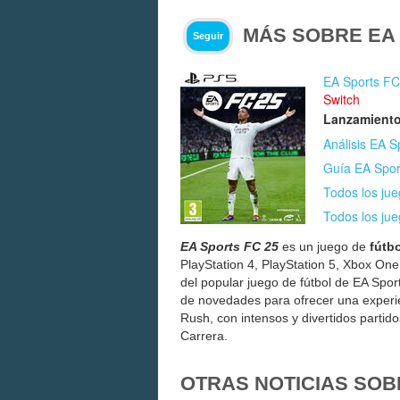
MÁS SOBRE EA 
Seguir
EA Sports FC
Switch
Lanzamiento
Análisis EA S
Guía EA Sport
Todos los ju
Todos los ju
EA Sports FC 25
es un juego de
fútb
PlayStation 4, PlayStation 5, Xbox On
del popular juego de fútbol de EA Spor
de novedades para ofrecer una experi
Rush, con intensos y divertidos partido
Carrera.
OTRAS NOTICIAS SOB