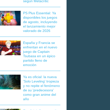
según Metacritic
PS Plus Essential: Ya
disponibles los juegos
de agosto, incluyendo
el lanzamiento mejor
valorado de 2026
España y Francia se
enfrentan en el nuevo
juego de Captain
Tsubasa en un épico
partido lleno de
emoción
Ya es oficial: la nueva
'Solo Leveling' tropieza
y no repite el fenómeno
de su 'predecesora'
como gran anime del
año