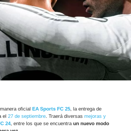
 manera oficial
EA Sports FC 25
, la entrega de
a el
27 de septiembre
. Traerá diversas
mejoras y
FC 24
, entre los que se encuentra
un nuevo modo
mera vez
.