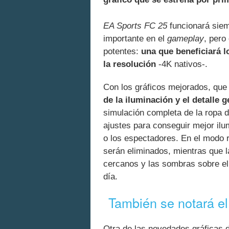
EA Sports FC 25
funcionará siem
importante en el
gameplay
, pero
potentes:
una que beneficiará l
la resolución
-4K nativos-.
Con los gráficos mejorados, que
de la iluminación y el detalle g
simulación completa de la ropa 
ajustes para conseguir mejor il
o los espectadores. En el modo 
serán eliminados, mientras que l
cercanos y las sombras sobre el 
día.
También se notará el
Otra de las novedades gráficas