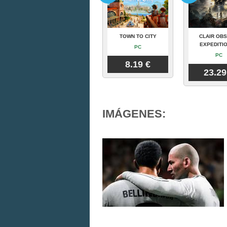
TOWN TO CITY
CLAIR OBS
EXPEDITIO
PC
PC
8.19 €
23.29
IMÁGENES: