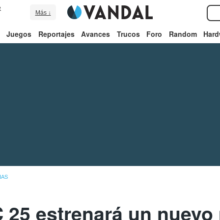
e
Más ↓
Juegos
Reportajes
Avances
Trucos
Foro
Random
Hard
IAS
 25 estrenará un nuevo