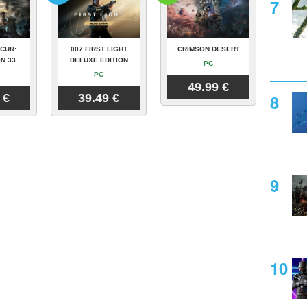
CUR:
007 FIRST LIGHT
CRIMSON DESERT
N 33
DELUXE EDITION
PC
PC
49.99 €
 €
39.49 €