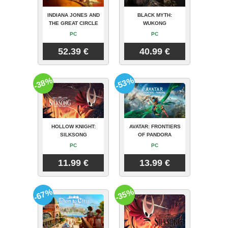
INDIANA JONES AND
BLACK MYTH:
THE GREAT CIRCLE
WUKONG
PC
PC
52.39 €
40.99 €
-38%
-53%
HOLLOW KNIGHT:
AVATAR: FRONTIERS
SILKSONG
OF PANDORA
PC
PC
11.99 €
13.99 €
-67%
-35%