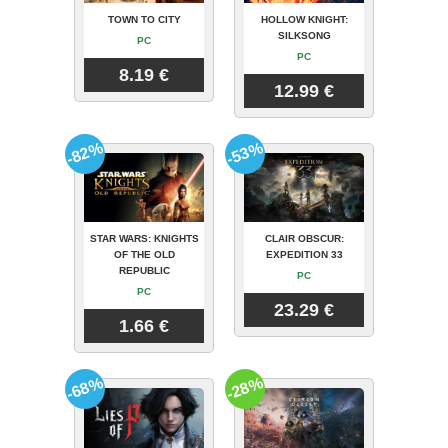
TOWN TO CITY
HOLLOW KNIGHT:
SILKSONG
PC
PC
8.19 €
12.99 €
-82%
-53%
STAR WARS: KNIGHTS
CLAIR OBSCUR:
OF THE OLD
EXPEDITION 33
REPUBLIC
PC
PC
23.29 €
1.66 €
-68%
-28%