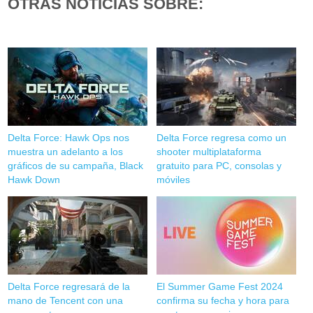
OTRAS NOTICIAS SOBRE:
Delta Force: Hawk Ops nos
Delta Force regresa como un
muestra un adelanto a los
shooter multiplataforma
gráficos de su campaña, Black
gratuito para PC, consolas y
Hawk Down
móviles
Delta Force regresará de la
El Summer Game Fest 2024
mano de Tencent con una
confirma su fecha y hora para