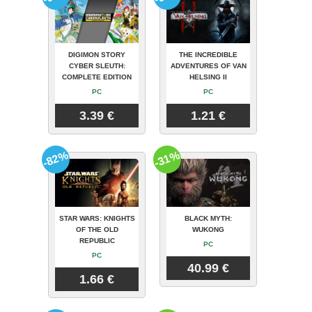
DIGIMON STORY
THE INCREDIBLE
CYBER SLEUTH:
ADVENTURES OF VAN
COMPLETE EDITION
HELSING II
PC
PC
3.39 €
1.21 €
-82%
-31%
STAR WARS: KNIGHTS
BLACK MYTH:
OF THE OLD
WUKONG
REPUBLIC
PC
PC
40.99 €
1.66 €