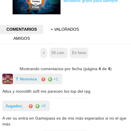
llévatelos gratis para siempre
COMENTARIOS
+ VALORADOS
AMIGOS
<
59
com.
En foros
Mostrando comentarios por fecha (página
4
de
4
)
T Veronica
+1
Atlus y monolith soft me parecen los top del rpg.
Jugador_
+0
A ver su entra en Gamepass es de mis más esperados si no el qye
más.