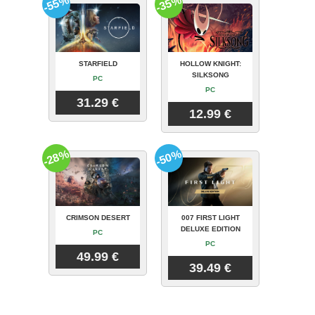
-55%
-35%
STARFIELD
HOLLOW KNIGHT:
SILKSONG
PC
PC
31.29 €
12.99 €
-28%
-50%
CRIMSON DESERT
007 FIRST LIGHT
DELUXE EDITION
PC
PC
49.99 €
39.49 €