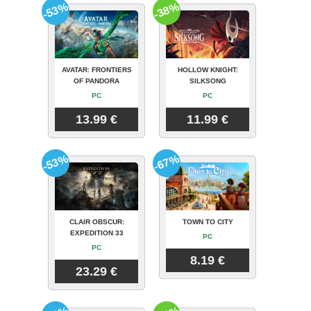
-53%
-38%
AVATAR: FRONTIERS
HOLLOW KNIGHT:
OF PANDORA
SILKSONG
PC
PC
13.99 €
11.99 €
-53%
-67%
CLAIR OBSCUR:
TOWN TO CITY
EXPEDITION 33
PC
PC
8.19 €
23.29 €