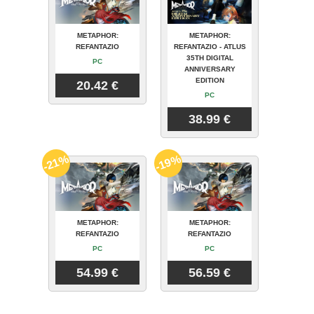
METAPHOR:
METAPHOR:
REFANTAZIO
REFANTAZIO - ATLUS
35TH DIGITAL
PC
ANNIVERSARY
EDITION
20.42 €
PC
38.99 €
-21%
-19%
METAPHOR:
METAPHOR:
REFANTAZIO
REFANTAZIO
PC
PC
54.99 €
56.59 €