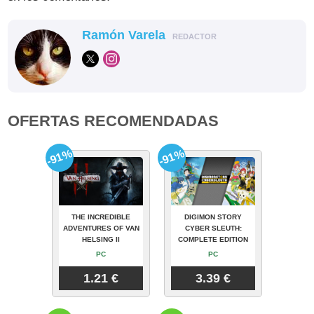
Ramón Varela
REDACTOR
OFERTAS RECOMENDADAS
-91%
-91%
THE INCREDIBLE
DIGIMON STORY
ADVENTURES OF VAN
CYBER SLEUTH:
HELSING II
COMPLETE EDITION
PC
PC
1.21 €
3.39 €