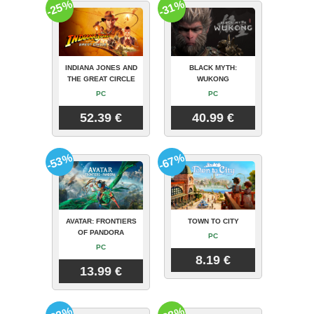
-25%
-31%
INDIANA JONES AND
BLACK MYTH:
THE GREAT CIRCLE
WUKONG
PC
PC
52.39 €
40.99 €
-53%
-67%
AVATAR: FRONTIERS
TOWN TO CITY
OF PANDORA
PC
PC
8.19 €
13.99 €