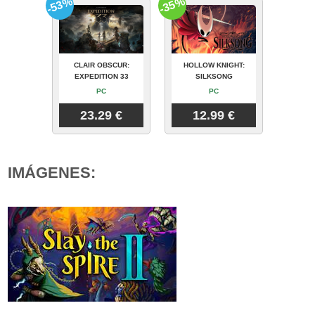
-53%
-35%
CLAIR OBSCUR:
HOLLOW KNIGHT:
EXPEDITION 33
SILKSONG
PC
PC
23.29 €
12.99 €
IMÁGENES: