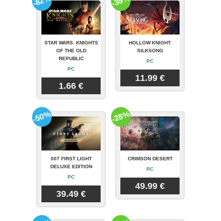
-82%
-38%
STAR WARS: KNIGHTS
HOLLOW KNIGHT:
OF THE OLD
SILKSONG
REPUBLIC
PC
PC
11.99 €
1.66 €
-50%
-28%
007 FIRST LIGHT
CRIMSON DESERT
DELUXE EDITION
PC
PC
49.99 €
39.49 €