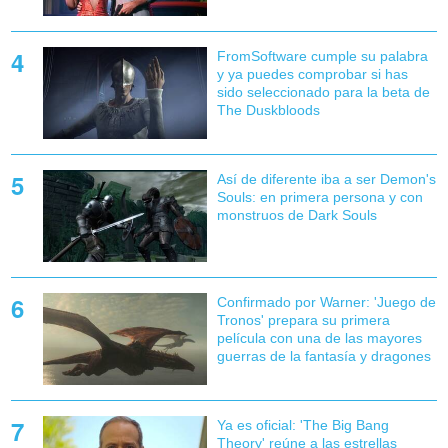
FromSoftware cumple su palabra
y ya puedes comprobar si has
sido seleccionado para la beta de
The Duskbloods
Así de diferente iba a ser Demon's
Souls: en primera persona y con
monstruos de Dark Souls
Confirmado por Warner: 'Juego de
Tronos' prepara su primera
película con una de las mayores
guerras de la fantasía y dragones
Ya es oficial: 'The Big Bang
Theory' reúne a las estrellas