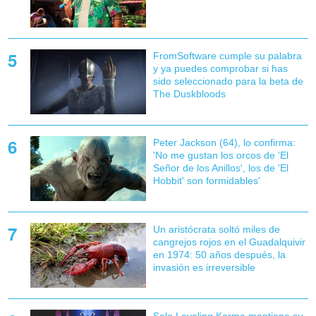
FromSoftware cumple su palabra
y ya puedes comprobar si has
sido seleccionado para la beta de
The Duskbloods
Peter Jackson (64), lo confirma:
'No me gustan los orcos de 'El
Señor de los Anillos', los de 'El
Hobbit' son formidables'
Un aristócrata soltó miles de
cangrejos rojos en el Guadalquivir
en 1974: 50 años después, la
invasión es irreversible