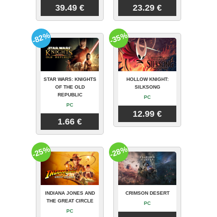
39.49 €
23.29 €
-82%
-35%
STAR WARS: KNIGHTS
HOLLOW KNIGHT:
OF THE OLD
SILKSONG
REPUBLIC
PC
PC
12.99 €
1.66 €
-25%
-28%
INDIANA JONES AND
CRIMSON DESERT
THE GREAT CIRCLE
PC
PC