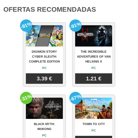
OFERTAS RECOMENDADAS
-91%
-91%
DIGIMON STORY
THE INCREDIBLE
CYBER SLEUTH:
ADVENTURES OF VAN
COMPLETE EDITION
HELSING II
PC
PC
3.39 €
1.21 €
-31%
-67%
BLACK MYTH:
TOWN TO CITY
WUKONG
PC
PC