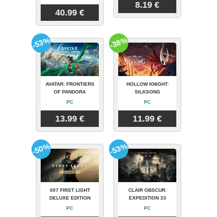
8.19 €
40.99 €
-53%
-38%
AVATAR: FRONTIERS
HOLLOW KNIGHT:
OF PANDORA
SILKSONG
PC
PC
13.99 €
11.99 €
-50%
-53%
007 FIRST LIGHT
CLAIR OBSCUR:
DELUXE EDITION
EXPEDITION 33
PC
PC