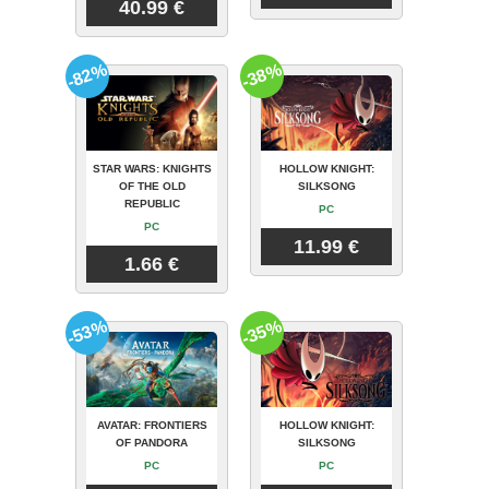
40.99 €
-82%
-38%
STAR WARS: KNIGHTS
HOLLOW KNIGHT:
OF THE OLD
SILKSONG
REPUBLIC
PC
PC
11.99 €
1.66 €
-53%
-35%
AVATAR: FRONTIERS
HOLLOW KNIGHT:
OF PANDORA
SILKSONG
PC
PC