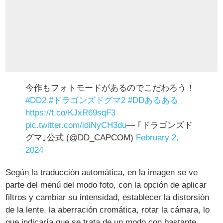
今作もフォトモードがあるのでこだわろう！
#DD2
#ドラゴンズドグマ2
#DDあるある
https://t.co/KJxR69sqF3
pic.twitter.com/idiNyCH3du
— ｢ドラゴンズド
グマ｣公式 (@DD_CAPCOM)
February 2,
2024
Según la traducción automática, en la imagen se ve
parte del menú del modo foto, con la opción de aplicar
filtros y cambiar su intensidad, establecer la distorsión
de la lente, la aberración cromática, rotar la cámara, lo
que indicaría que se trata de un modo con bastante