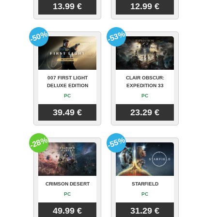
13.99 €
12.99 €
-50%
-53%
007 FIRST LIGHT
CLAIR OBSCUR:
DELUXE EDITION
EXPEDITION 33
PC
PC
39.49 €
23.29 €
-28%
-55%
CRIMSON DESERT
STARFIELD
PC
PC
49.99 €
31.29 €