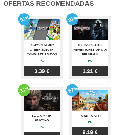
OFERTAS RECOMENDADAS
-91%
-91%
DIGIMON STORY
THE INCREDIBLE
CYBER SLEUTH:
ADVENTURES OF VAN
COMPLETE EDITION
HELSING II
PC
PC
3.39 €
1.21 €
-31%
-67%
BLACK MYTH:
TOWN TO CITY
WUKONG
PC
PC
8.19 €