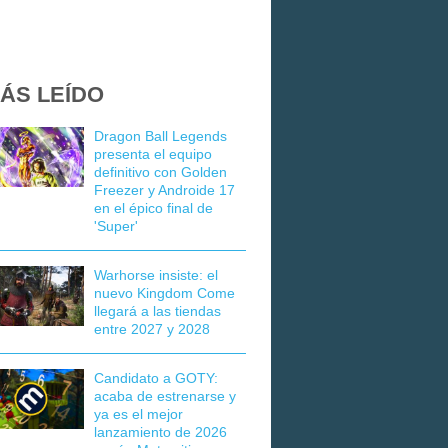
ÁS LEÍDO
Dragon Ball Legends
presenta el equipo
definitivo con Golden
Freezer y Androide 17
en el épico final de
'Super'
Warhorse insiste: el
nuevo Kingdom Come
llegará a las tiendas
entre 2027 y 2028
Candidato a GOTY:
acaba de estrenarse y
ya es el mejor
lanzamiento de 2026