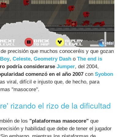
 de precisión que muchos conoceréis y que gozan
 Boy
,
Celeste
,
Geometry Dash
o
The end is
ero podría considerarse
Jumper
, del 2004,
popularidad comenzó en el año 2007
con
Syobon
s viral, difícil e injusto que, de hecho, para
ormas "masocore".
' rizando el rizo de la dificultad
mbién de los
"plataformas masocore"
que
recisión y habilidad que debe de tener el jugador
 Sin embargo, mientras los plataformas de