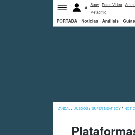
Sony
Prime Video
Anim
Metacritic
PORTADA
Noticias
Análisis
Guías
VANDAL
JUEGOS
SUPER MEAT BOY
NOTIC
Plataforma