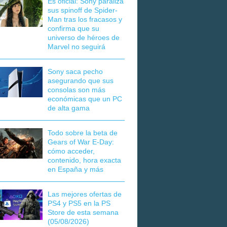
Es oficial: Sony paraliza
sus spinoff de Spider-
Man tras los fracasos y
confirma que su
universo de héroes de
Marvel no seguirá
Sony saca pecho
asegurando que sus
consolas son más
económicas que un PC
de alta gama
Todo sobre la beta de
Gears of War E-Day:
cómo acceder,
contenido, hora exacta
en España y más
Las mejores ofertas de
PS4 y PS5 en la PS
Store de esta semana
(05/08/2026)