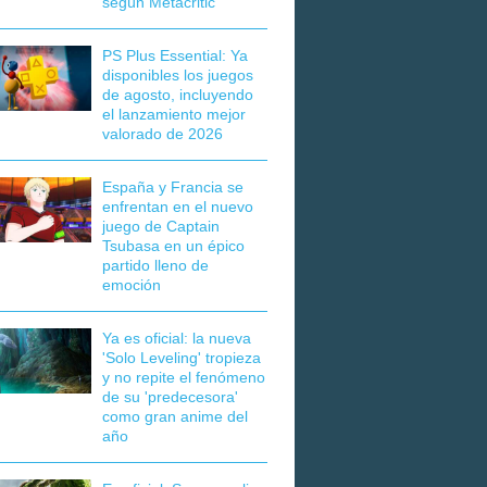
según Metacritic
PS Plus Essential: Ya
disponibles los juegos
de agosto, incluyendo
el lanzamiento mejor
valorado de 2026
España y Francia se
enfrentan en el nuevo
juego de Captain
Tsubasa en un épico
partido lleno de
emoción
Ya es oficial: la nueva
'Solo Leveling' tropieza
y no repite el fenómeno
de su 'predecesora'
como gran anime del
año