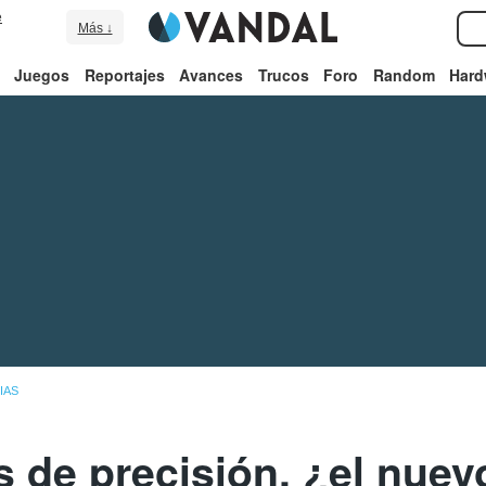
e
Más ↓
Juegos
Reportajes
Avances
Trucos
Foro
Random
Hard
IAS
s de precisión, ¿el nuev