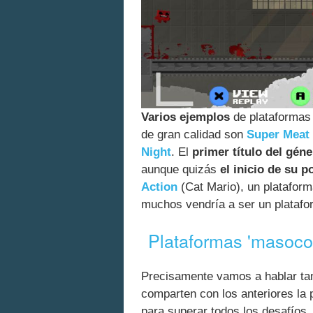
Varios ejemplos
de plataformas
de gran calidad son
Super Meat
Night
. El
primer título del gén
aunque quizás
el inicio de su 
Action
(Cat Mario), un plataforma
muchos vendría a ser un plataf
Plataformas 'masocore
Precisamente vamos a hablar ta
comparten con los anteriores la p
para superar todos los desafíos.