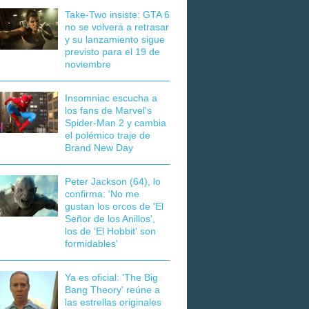
Take-Two insiste: GTA 6
no se volverá a retrasar
y su lanzamiento sigue
previsto para el 19 de
noviembre
Insomniac escucha a
los fans de Marvel's
Spider-Man 2 y cambia
el polémico traje de
Brand New Day
Peter Jackson (64), lo
confirma: 'No me
gustan los orcos de 'El
Señor de los Anillos',
los de 'El Hobbit' son
formidables'
Ya es oficial: 'The Big
Bang Theory' reúne a
las estrellas originales