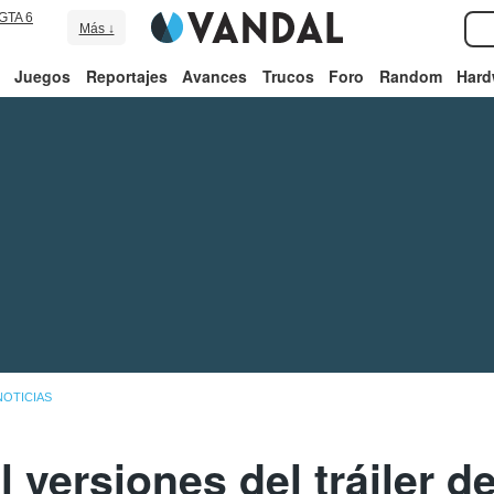
GTA 6
Más ↓
Juegos
Reportajes
Avances
Trucos
Foro
Random
Hard
NOTICIAS
l versiones del tráiler d