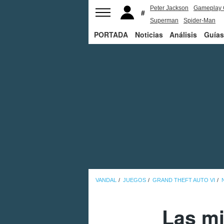
Peter Jackson
Gameplay 
Superman
Spider-Man
PORTADA
Noticias
Análisis
Guías
VANDAL
JUEGOS
GRAND THEFT AUTO VI
Las mi