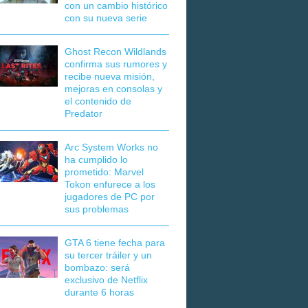
con un cambio histórico
con su nueva serie
Ghost Recon Wildlands
confirma sus rumores y
recibe nueva misión,
mejoras en consolas y
el contenido de
Predator
Arc System Works no
ha cumplido lo
prometido: Marvel
Tokon enfurece a los
jugadores de PC por
sus problemas
GTA 6 tiene fecha para
su tercer tráiler y un
bombazo: será
exclusivo de Netflix
durante 6 horas