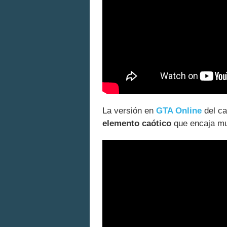
La versión en
GTA Online
del ca
elemento caótico
que encaja muy