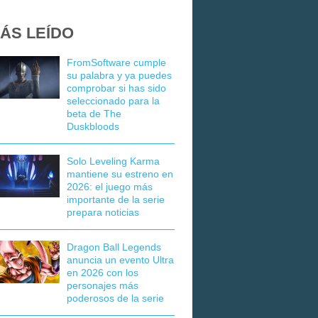
ÁS LEÍDO
FromSoftware cumple
su palabra y ya puedes
comprobar si has sido
seleccionado para la
beta de The
Duskbloods
Solo Leveling Karma
mantiene su estreno en
2026: el juego más
importante de la serie
prepara noticias
Dragon Ball Legends
anuncia un evento Ultra
en 2026 con los
personajes más
poderosos de la serie