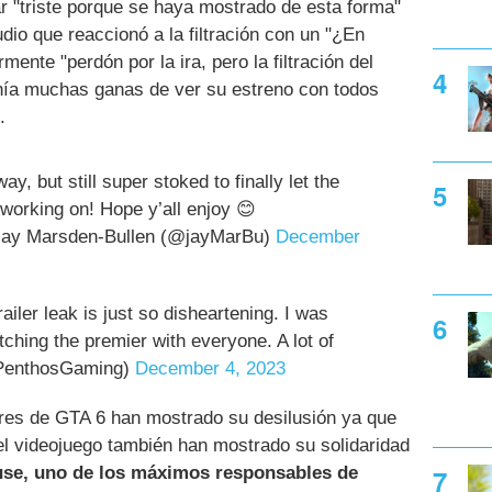
 "triste porque se haya mostrado de esta forma"
dio que reaccionó a la filtración con un "¿En
rmente "perdón por la ira, pero la filtración del
enía muchas ganas de ver su estreno con todos
.
y, but still super stoked to finally let the
working on! Hope y’all enjoy 😊
ay Marsden-Bullen (@jayMarBu)
December
railer leak is just so disheartening. I was
tching the premier with everyone. A lot of
PenthosGaming)
December 4, 2023
res de GTA 6 han mostrado su desilusión ya que
el videojuego también han mostrado su solidaridad
se, uno de los máximos responsables de