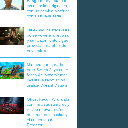
Bang Theory' reúne a
las estrellas originales
con un cambio histórico
con su nueva serie
Take-Two insiste: GTA 6
no se volverá a retrasar
y su lanzamiento sigue
previsto para el 19 de
noviembre
Minecraft, mejorado
para Switch 2, ya tiene
fecha de lanzamiento:
incluirá la renovación
gráfica Vibrant Visuals
Ghost Recon Wildlands
confirma sus rumores y
recibe nueva misión,
mejoras en consolas y
el contenido de
Predator