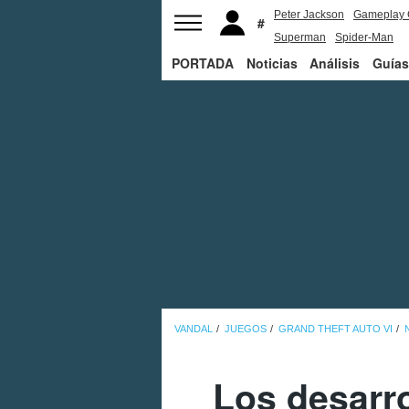
Peter Jackson
Gameplay 
Superman
Spider-Man
PORTADA
Noticias
Análisis
Guías
VANDAL
JUEGOS
GRAND THEFT AUTO VI
Los desarro