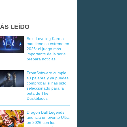
ÁS LEÍDO
Solo Leveling Karma
mantiene su estreno en
2026: el juego más
importante de la serie
prepara noticias
FromSoftware cumple
su palabra y ya puedes
comprobar si has sido
seleccionado para la
beta de The
Duskbloods
Dragon Ball Legends
anuncia un evento Ultra
en 2026 con los