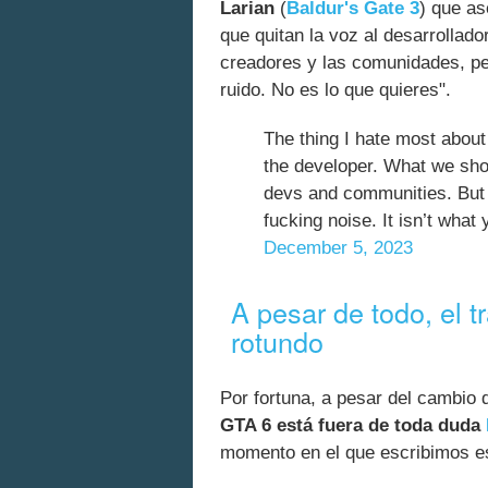
Larian
(
Baldur's Gate 3
) que as
que quitan la voz al desarrollad
creadores y las comunidades, per
ruido. No es lo que quieres".
The thing I hate most about
the developer. What we shou
devs and communities. But 
fucking noise. It isn’t wh
December 5, 2023
A pesar de todo, el t
rotundo
Por fortuna, a pesar del cambio 
GTA 6 está fuera de toda duda
momento en el que escribimos est