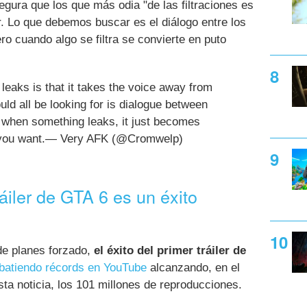
egura que los que más odia "de las filtraciones es
or. Lo que debemos buscar es el diálogo entre los
o cuando algo se filtra se convierte en puto
 leaks is that it takes the voice away from
ld all be looking for is dialogue between
when something leaks, it just becomes
at you want.— Very AFK (@Cromwelp)
ráiler de GTA 6 es un éxito
de planes forzado,
el éxito del primer tráiler de
batiendo récords en YouTube
alcanzando, en el
a noticia, los 101 millones de reproducciones.