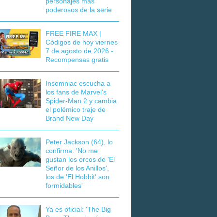
personajes más
poderosos de la serie
FREE FIRE MAX |
Códigos de hoy viernes
7 de agosto de 2026 -
Recompensas gratis
Insomniac escucha a
los fans de Marvel's
Spider-Man 2 y cambia
el polémico traje de
Brand New Day
Peter Jackson (64), lo
confirma: 'No me
gustan los orcos de 'El
Señor de los Anillos',
los de 'El Hobbit' son
formidables'
Ya es oficial: 'The Big